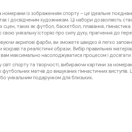
 номерами із зображенням спорту – це ідеальне поєднанн
 так і досвідченим художникам. Ці набори дозволяють ств
 сцен, таких як футбол, баскетбол, плавання, гімнастика
 свою унікальну історію про силу духу, прагнення до пер
вуючи акрилові фарби, ви зможете швидко й легко заповн
яскраві та реалістичні образи. Вибір правильних матеріалів 
вам максимально насолоджуватися процесом і досягати ч
 світ спорту та творчості, вибираючи картини за номера
х футбольних матчів до вишуканих гімнастичних виступів.
або унікальним подарунком для близьких.