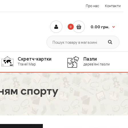
Про нас
Контакти
0.00 грн.
0
Скретч-картки
Пазли
Travel Map
дерев'яні пазли
ням спорту