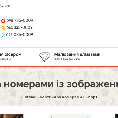
Відгуки
735-0009
095
335-0009
063
085-0009
098
я бісером
Малювання алмазами
вишивки
алмазна техніка
а номерами із зображен
CultMall
Картини за номерами
Спорт