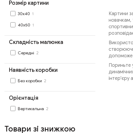
Розмір картини
Картини за
1
30x40
новачкам,
1
40x50
спортивних
розповідає
Складність малюнка
Використо
створюючи 
2
Середні
допоможе 
Пориньте у
Наявність коробки
динамічни
інтер'єру 
2
Без коробки
Орієнтація
2
Вертикальна
Товари зі знижкою