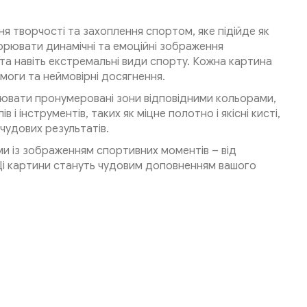
я творчості та захоплення спортом, яке підійде як
орювати динамічні та емоційні зображення
 та навіть екстремальні види спорту. Кожна картина
емоги та неймовірні досягнення.
ювати пронумеровані зони відповідними кольорами,
і інструментів, таких як міцне полотно і якісні кисті,
удових результатів.
ми із зображенням спортивних моментів – від
 Ці картини стануть чудовим доповненням вашого