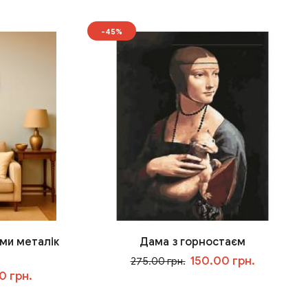
-45%
ми металік
Дама з горностаєм
150.00 грн.
275.00 грн.
0 грн.
У кошик