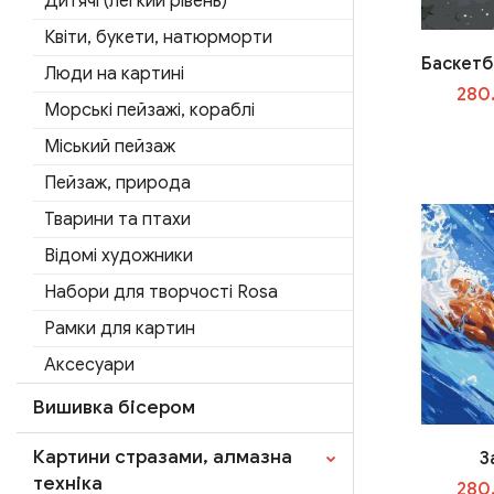
Дитячі (легкий рівень)
Квіти, букети, натюрморти
Баскетб
Люди на картині
280
Морські пейзажі, кораблі
Міський пейзаж
Пейзаж, природа
Тварини та птахи
Відомі художники
Набори для творчості Rosa
Рамки для картин
Аксесуари
Вишивка бісером
Картини стразами, алмазна
З
техніка
280