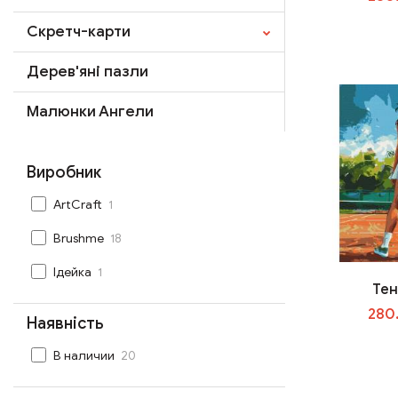
Скретч-карти
Дерев'яні пазли
Малюнки Ангели
Виробник
1
ArtCraft
18
Brushme
1
Ідейка
Тен
280
Наявність
20
В наличии