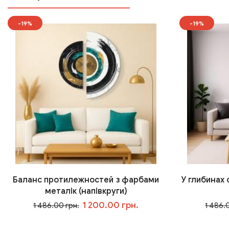
-19%
-19%
Баланс протилежностей з фарбами
У глибинах
металік (напівкруги)
1 200.00 грн.
1 486.00 грн.
1 486.
У кошик