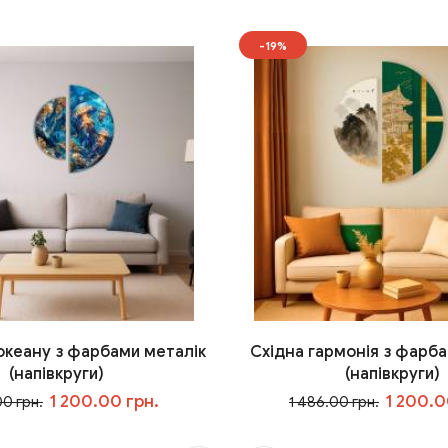
-19%
 океану з фарбами металік
Східна гармонія з фарба
(напівкруги)
(напівкруги)
1 200.00 грн.
1 200.0
00 грн.
1 486.00 грн.
У кошик
У кошик