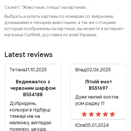
Сюжет: "Животные, птицы" на картинах.
Выбрать и купить картины по номерам со зверьками,
домашними и лесными животными, а так же с птицами
которые изображены на картинах, вы можете в интернет
магазине CultMall, доставка по всей Украине.
Latest reviews
Тетяна
31.10.2025
Влад
02.06.2025
Ведмежатко з
Літній енот
червоним шарфом
BS51697
BS54188
Дуже милий єнотик
Добридень,
усім раджу !!!
кольори в підбірці
темніші ніж на
малюнку, виглядає
Юля
05.01.2024
похмуро, шкода,