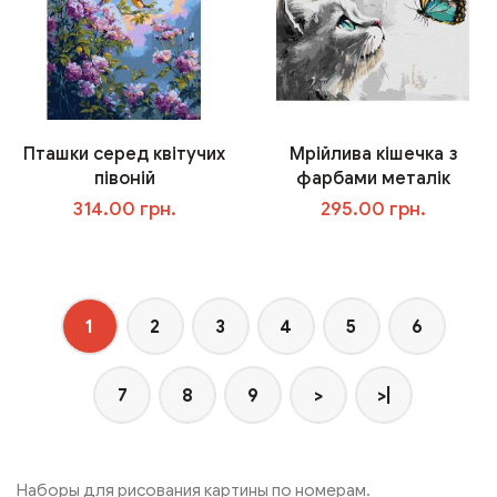
Пташки серед квітучих
Мрійлива кішечка з
півоній
фарбами металік
314.00 грн.
295.00 грн.
В корзину
В корзину
1
2
3
4
5
6
7
8
9
>
>|
Наборы для рисования картины по номерам.