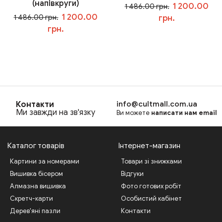
(напівкруги)
1 200.00
1 486.00 грн.
1 200.00
1 486.00 грн.
грн.
грн.
У кошик
У кошик
Контакти
info@cultmall.com.ua
Ми завжди на зв'язку
Ви можете
написати нам email
Каталог товарів
Інтернет-магазин
Картини за номерами
Товари зі знижками
Вишивка бісером
Відгуки
Алмазна вишивка
Фото готових робіт
Скретч-карти
Особистий кабінет
Дерев'яні пазли
Контакти