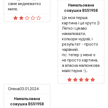
саме ведмежатко
Намальована
миле.
совушка BS51958
Це моя перша
картина і це круто ))
Легко і цікаво
намалювати,
кольори чудові, і
результат - просто
чарівний.
пс: тепер у мене є
не просто картина,
а власна малюнкова
майстерня -)..
Олена
03.01.2024
Намальована
совушка BS51958