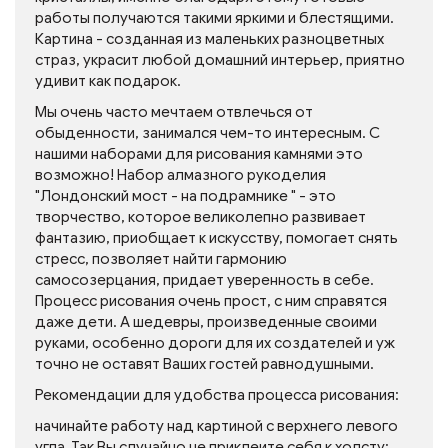
работы получаются такими яркими и блестящими.
Картина - созданная из маленьких разноцветных
страз, украсит любой домашний интерьер, приятно
удивит как подарок.
Мы очень часто мечтаем отвлечься от
обыденности, занимался чем-то интересным. С
нашими наборами для рисования камнями это
возможно! Набор алмазного рукоделия
"Лондонский мост - на подрамнике " - это
творчество, которое великолепно развивает
фантазию, приобщает к искусству, помогает снять
стресс, позволяет найти гармонию
самосозерцания, придает уверенность в себе.
Процесс рисования очень прост, с ним справятся
даже дети. А шедевры, произведенные своими
руками, особенно дороги для их создателей и уж
точно не оставят Ваших гостей равнодушными.
Рекомендации для удобства процесса рисования:
начинайте работу над картиной с верхнего левого
угла. Так Вы случайно не приклеите себя к холсту;