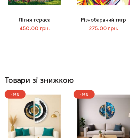
Літня тераса
Різнобарвний тигр
450.00 грн.
275.00 грн.
У кошик
У кошик
Товари зі знижкою
-19%
-19%