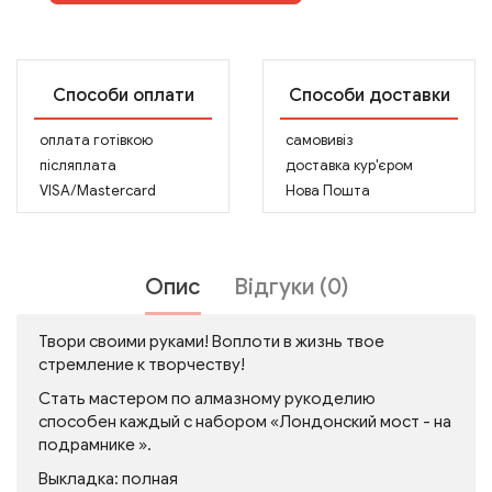
Способи оплати
Способи доставки
оплата готівкою
самовивіз
післяплата
доставка кур'єром
VISA/Mastercard
Нова Пошта
Опис
Відгуки (0)
Твори своими руками! Воплоти в жизнь твое
стремление к творчеству!
Стать мастером по алмазному рукоделию
способен каждый с набором «Лондонский мост - на
подрамнике ».
Выкладка: полная