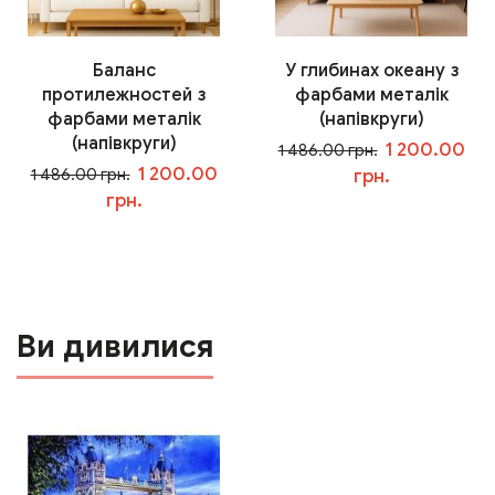
Баланс
У глибинах океану з
протилежностей з
фарбами металік
фарбами металік
(напівкруги)
(напівкруги)
1 200.00
1 486.00 грн.
1 200.00
1 486.00 грн.
грн.
грн.
У кошик
У кошик
Ви дивилися