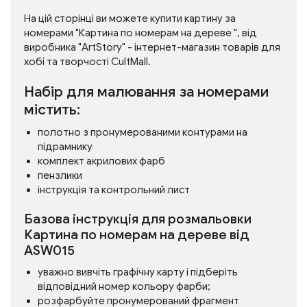
На цій сторінці ви можете купити картину за
номерами "Картина по номерам на дереве ", від
виробника "ArtStory" - інтернет-магазин товарів для
хобі та творчості CultMall.
Набір для малювання за номерами
містить:
полотно з пронумерованими контурами на
підрамнику
комплект акрилових фарб
пензлики
інструкція та контрольний лист
Базова інструкція для розмальовки
Картина по номерам на дереве від
ASW015
уважно вивчіть графічну карту і підберіть
відповідний номер кольору фарби;
розфарбуйте пронумерований фрагмент