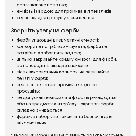
розташоване полотно;
ємність із водою для промивання пензликів;
серветки для просушування пензля.
Зверніть увагу на фарби
фарби упаковані в герметичні ємності;
кольори не потрібно змішувати, фарби не
потрібно розбавляти водою;
щільно закривайте кришку ємності для фарби,
це попередить швидке висихання;
після використання кольору, не залишайте
пензлі у фарбі;
пензель ретельно промийте водою і
просушіть;
не допускайте висихання фарб на руках, одязі
або на предметах інтер'єру - акрилові фарби
складно змиваються;
фарби, в наборі, не токсичні та безпечні для
використання.
* виробник може незначно змінити розкладку схеми