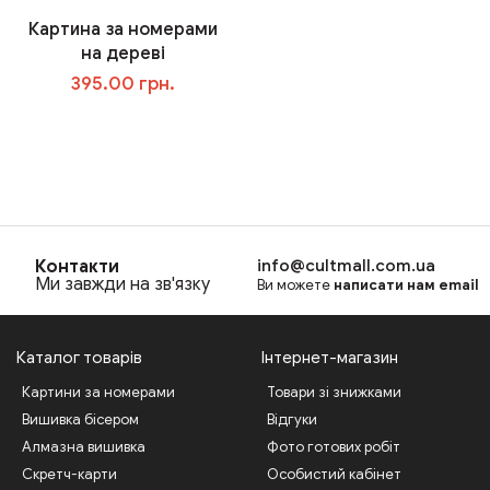
Картина за номерами
на дереві
395.00 грн.
В корзину
Контакти
info@cultmall.com.ua
Ми завжди на зв'язку
Ви можете
написати нам email
Каталог товарів
Інтернет-магазин
Картини за номерами
Товари зі знижками
Вишивка бісером
Відгуки
Алмазна вишивка
Фото готових робіт
Скретч-карти
Особистий кабінет