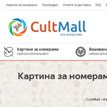
Картини за номерами
Розпродаж
Оплата та доставка
FAQ
Картини за номерами
Вишиванн
картини-розмальовки
набори для 
Картина за номерам
CultMall
К