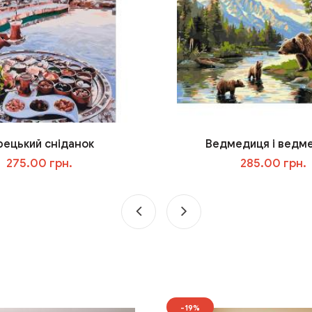
рецький сніданок
Ведмедиця і ведм
275.00 грн.
285.00 грн.
У кошик
У кошик
-19%