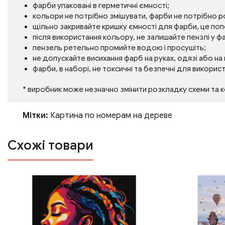
фарби упаковані в герметичні ємності;
кольори не потрібно змішувати, фарби не потрібно 
щільно закривайте кришку ємності для фарби, це по
після використання кольору, не залишайте пензлі у фа
пензель ретельно промийте водою і просушіть;
не допускайте висихання фарб на руках, одязі або на
фарби, в наборі, не токсичні та безпечні для викорис
* виробник може незначно змінити розкладку схеми та 
Мітки:
Картина по номерам на дереве
Схожі товари