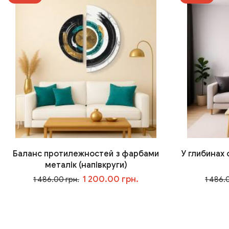
Баланс протилежностей з фарбами
У глибинах
металік (напівкруги)
1 200.00 грн.
1 486.00 грн.
1 486.
У кошик