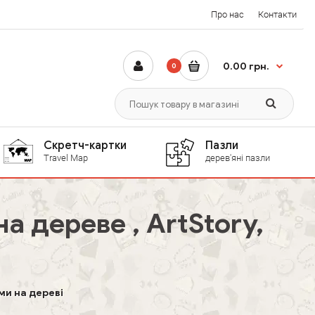
Про нас
Контакти
0.00 грн.
0
Скретч-картки
Пазли
Travel Map
дерев'яні пазли
 дереве , ArtStory,
ми на дереві