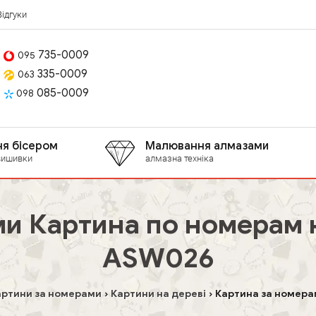
Відгуки
735-0009
095
335-0009
063
085-0009
098
я бісером
Малювання алмазами
вишивки
алмазна техніка
и Картина по номерам на
ASW026
артини за номерами
Картини на дереві
Картина за номера