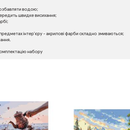
розбавляти водою;
передить швидке висихання;
рбі;
 предметах інтер'єру - акрилові фарби складно змиваються;
тання.
комплектацію набору