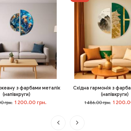
 океану з фарбами металік
Східна гармонія з фарба
(напівкруги)
(напівкруги)
1 200.00 грн.
1 200.0
00 грн.
1 486.00 грн.
У кошик
У кошик