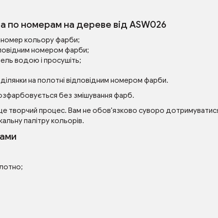
на по номерам на дереве від ASW026
ий номер кольору фарби;
повідним номером фарби;
ель водою і просушіть;
 ділянки на полотні відповідним номером фарби.
озфарбовується без змішування фарб.
це творчий процес. Вам не обов'язково суворо дотримуватися 
кальну палітру кольорів.
рами
олотно;