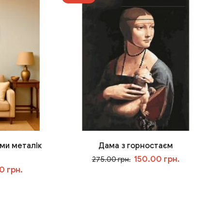
ми металік
Дама з горностаєм
150.00 грн.
275.00 грн.
0 грн.
У кошик