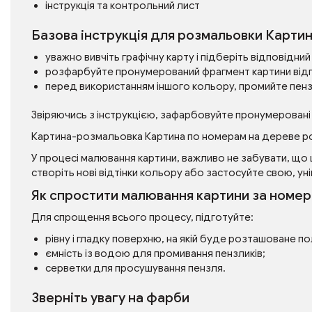
інструкція та контрольний лист
Базова інструкція для розмальовки Карти
уважно вивчіть графічну карту і підберіть відповідн
розфарбуйте пронумерований фрагмент картини від
перед використанням іншого кольору, промийте пенз
Звіряючись з інструкцією, зафарбовуйте пронумеровані
Картина-розмальовка Картина по номерам на дереве р
У процесі малювання картини, важливо не забувати, що 
створіть нові відтінки кольору або застосуйте свою, уні
Як спростити малювання картини за номе
Для спрощення всього процесу, підготуйте:
рівну і гладку поверхню, на якій буде розташоване п
ємність із водою для промивання пензликів;
серветки для просушування пензля.
Зверніть увагу на фарби