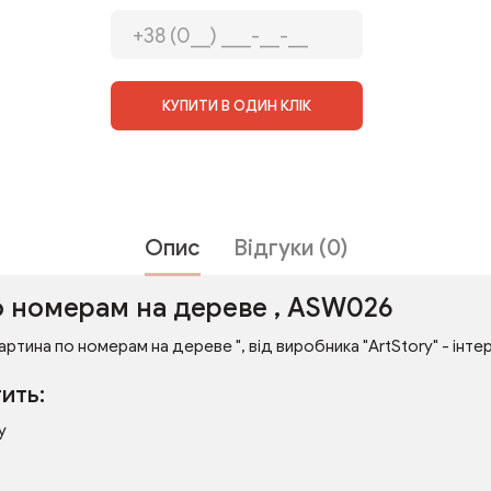
КУПИТИ В ОДИН КЛІК
Опис
Відгуки (0)
о номерам на дереве , ASW026
артина по номерам на дереве ", від виробника "ArtStory" - інтер
ить:
у