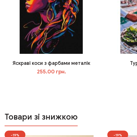
Яскраві коси з фарбами металік
Ту
255.00 грн.
У кошик
Товари зі знижкою
-19%
-19%