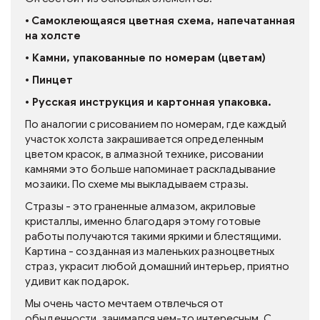
•
Самоклеющаяся цветная схема, напечатанная
на холсте
• Камни, упакованные по номерам (цветам)
• Пинцет
• Русская инструкция и картонная упаковка.
По аналогии с рисованием по номерам, где каждый
участок холста закрашивается определенным
цветом красок, в алмазной технике, рисовании
камнями это больше напоминает раскладывание
мозаики. По схеме мы выкладываем стразы.
Стразы - это граненные алмазом, акриловые
кристаллы, именно благодаря этому готовые
работы получаются такими яркими и блестящими.
Картина - созданная из маленьких разноцветных
страз, украсит любой домашний интерьер, приятно
удивит как подарок.
Мы очень часто мечтаем отвлечься от
обыденности, занимался чем-то интересным. С