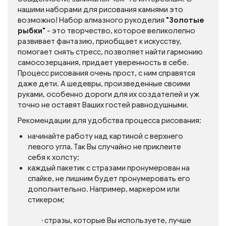
нашими наборами для рисования камнями это
возможно! Набор алмазного рукоделия
"Золотые
рыбки"
- это творчество, которое великолепно
развивает фантазию, приобщает к искусству,
помогает снять стресс, позволяет найти гармонию
самосозерцания, придает уверенность в себе.
Процесс рисования очень прост, с ним справятся
даже дети. А шедевры, произведенные своими
руками, особенно дороги для их создателей и уж
точно не оставят Ваших гостей равнодушными.
Рекомендации для удобства процесса рисования:
начинайте работу над картиной с верхнего
левого угла. Так Вы случайно не приклеите
себя к холсту;
каждый пакетик с стразами пронумерован на
спайке, не лишним будет пронумеровать его
дополнительно. Например, маркером или
стикером;
· стразы, которые Вы используете, лучше