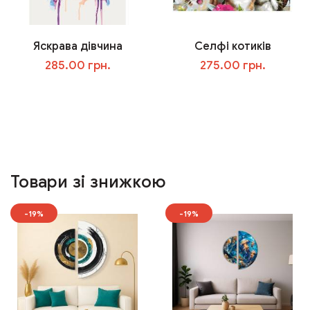
Яскрава дівчина
Селфі котиків
285.00 грн.
275.00 грн.
У кошик
У кошик
Товари зі знижкою
-19%
-19%