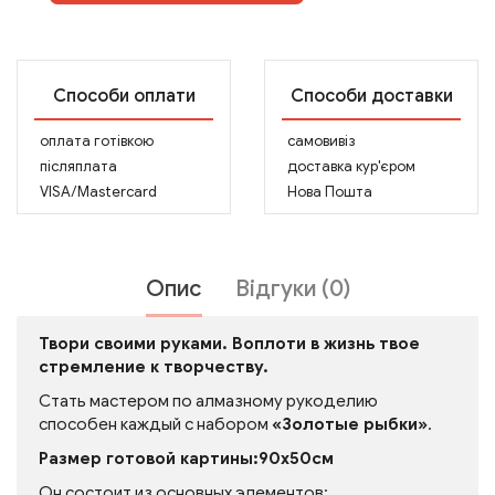
Способи оплати
Способи доставки
оплата готівкою
самовивіз
післяплата
доставка кур'єром
VISA/Mastercard
Нова Пошта
Опис
Відгуки (0)
Твори своими руками. Воплоти в жизнь твое
стремление к творчеству.
Стать мастером по алмазному рукоделию
способен каждый с набором
«Золотые рыбки»
.
Размер готовой картины:90x50см
Он состоит из основных элементов: