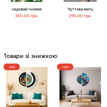
садовий гномик
Чуттєва мить
350.00 грн.
295.00 грн.
У кошик
У кошик
Товари зі знижкою
-19%
-19%