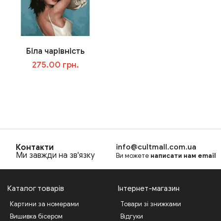
Біла чарівність
275.00 грн.
В корзину
Контакти
info@cultmall.com.ua
Ми завжди на зв'язку
Ви можете
написати нам email
Каталог товарів
Інтернет-магазин
Картини за номерами
Товари зі знижками
Вишивка бісером
Відгуки