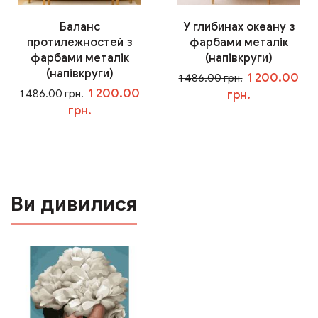
Баланс
У глибинах океану з
протилежностей з
фарбами металік
фарбами металік
(напівкруги)
(напівкруги)
1 200.00
1 486.00 грн.
1 200.00
1 486.00 грн.
грн.
грн.
У кошик
У кошик
Ви дивилися