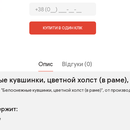
КУПИТИ В ОДИН КЛІК
Опис
Відгуки (0)
е кувшинки, цветной холст (в раме),
 "Белоснежные кувшинки, цветной холст (в раме)", от произво
ержит:
е