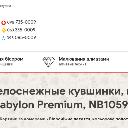
Відгуки
735-0009
095
335-0009
063
085-0009
098
я бісером
Малювання алмазами
вишивки
алмазна техніка
лоснежные кувшинки, ц
abylon Premium, NB105
Картини за номерами
Білосніжне латаття, кольорове полотн