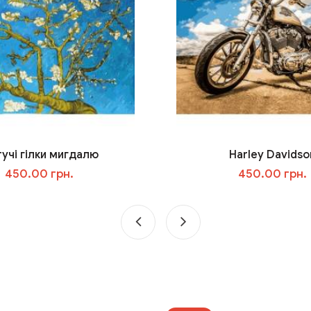
тучі гілки мигдалю
Harley Davidso
450.00 грн.
450.00 грн.
У кошик
У кошик