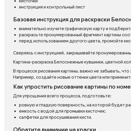
кисточки
инструкция и контрольный лист
Базовая инструкция для раскраски Белосн
внимательно изучите графическую карту и подберит
раскрасьте пронумерованный фрагмент картины соо
перед использованием другого цвета, промойте кис
Сверяясь с инструкцией, закрашивайте пронумерованн
Картина-раскраска Белоснежные кувшинки, цветной холс
В процессе рисования картины, важно не забывать, что
Например, создайте новые оттенки цвета или применит
Как упростить рисование картины по ном
Для упрощения всего процесса, подготовьте:
ровную и гладкую поверхность, на которой будет р
емкость с водой для промывки кисточек;
салфетки для просушивания кисти.
Обратите внимание на краски