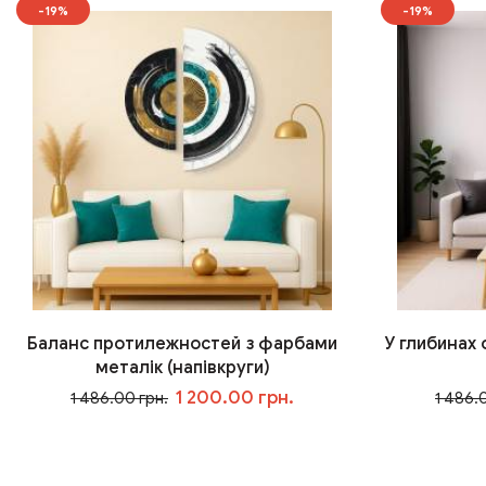
-19%
-19%
Баланс протилежностей з фарбами
У глибинах
металік (напівкруги)
1 200.00 грн.
1 486.00 грн.
1 486.
У кошик