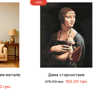
-45%
ми металік
Дама з горностаєм
150.00 грн.
275.00 грн.
0 грн.
У кошик