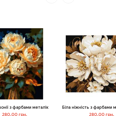
вонії з фарбами металік
Біла ніжність з фарбами м
280.00 грн.
280.00 грн.