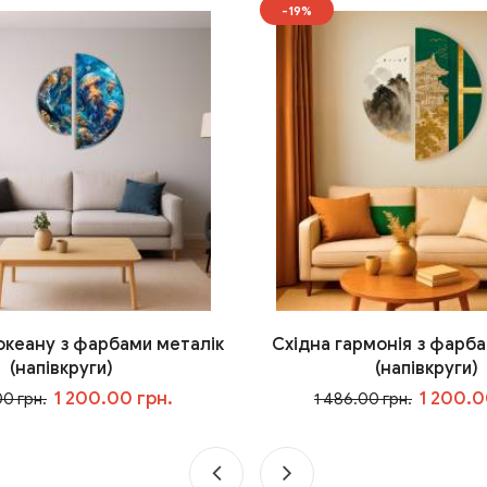
-19%
 океану з фарбами металік
Східна гармонія з фарба
(напівкруги)
(напівкруги)
1 200.00 грн.
1 200.0
00 грн.
1 486.00 грн.
У кошик
У кошик