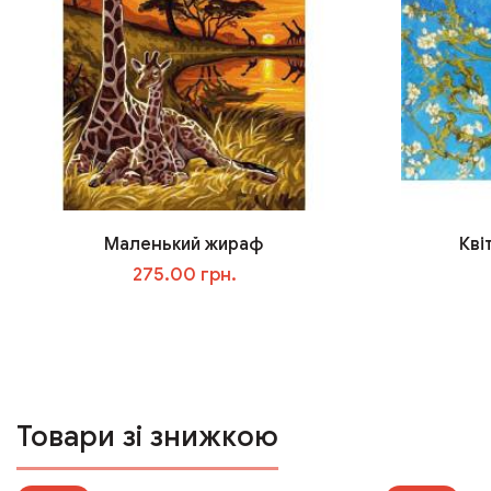
Маленький жираф
Кві
275.00 грн.
У кошик
Товари зі знижкою