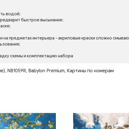
ять водой;
 предварит быстрое высыхание;
аске;
ли на предметах интерьера - акриловые краски сложно смываю
льзования;
адку схемы и комплектацию набора
ме)
,
NB1059R
,
Babylon Premium
,
Картины по номерам