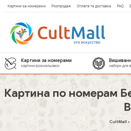
Картини за номерами
Розпродаж
Оплата та доставка
FAQ
Картини за номерами
Вишиванн
картини-розмальовки
набори для 
Картина по номерам Бе
B
CultMall