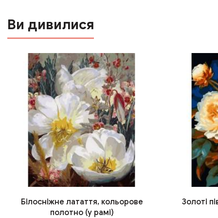
Ви дивилися
Білосніжне латаття, кольорове
Золоті пі
полотно (у рамі)