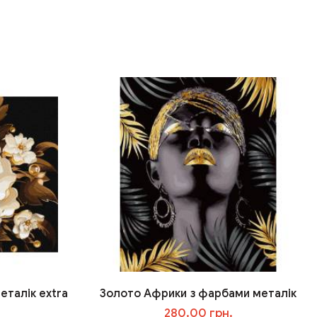
еталік extra
Золото Африки з фарбами металік
280.00 грн.