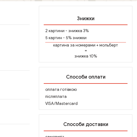
Знижки
2 картини - знижка 3%
5 картин - 5% знижки
картина за номерами
+
мольберт
=
знижка 10%
Способи оплати
оплата готівкою
післяплата
VISA/Mastercard
Способи доставки
самовивіз