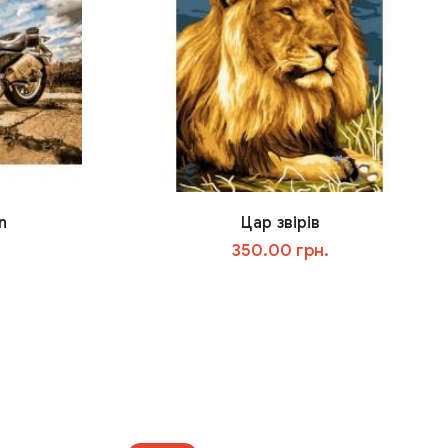
n
Цар звірів
350.00 грн.
У кошик