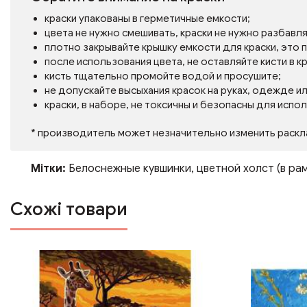
краски упакованы в герметичные емкости;
цвета не нужно смешивать, краски не нужно разбавл
плотно закрывайте крышку емкости для краски, это
после использования цвета, не оставляйте кисти в кр
кисть тщательно промойте водой и просушите;
не допускайте высыхания красок на руках, одежде и
краски, в наборе, не токсичны и безопасны для испо
* производитель может незначительно изменить раскл
Мітки:
Белоснежные кувшинки
,
цветной холст (в ра
Схожі товари