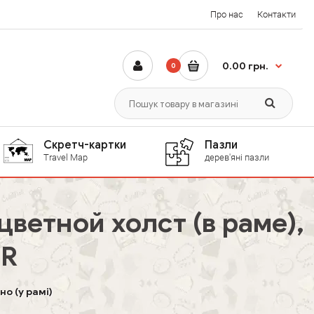
Про нас
Контакти
0.00 грн.
0
Скретч-картки
Пазли
Travel Map
дерев'яні пазли
ветной холст (в раме),
9R
о (у рамі)