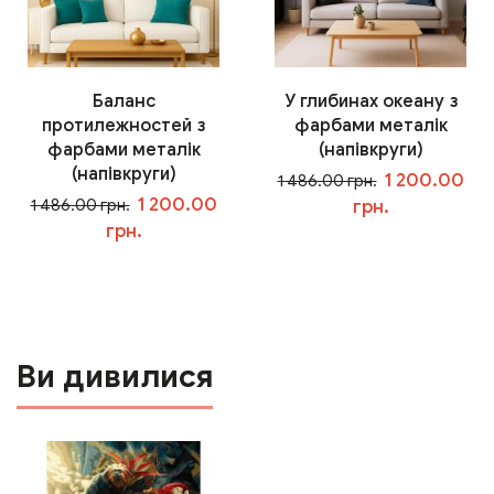
Баланс
У глибинах океану з
протилежностей з
фарбами металік
фарбами металік
(напівкруги)
(напівкруги)
1 200.00
1 486.00 грн.
1 200.00
1 486.00 грн.
грн.
грн.
У кошик
У кошик
Ви дивилися