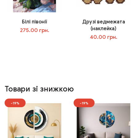
Білі півонії
Друзі ведмежата
(наклейка)
275.00 грн.
40.00 грн.
У кошик
У кошик
Товари зі знижкою
-19%
-19%