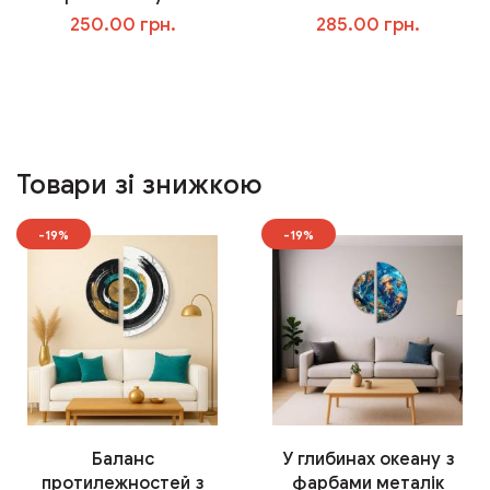
250.00 грн.
285.00 грн.
У кошик
У кошик
Товари зі знижкою
-19%
-19%
Баланс
У глибинах океану з
протилежностей з
фарбами металік