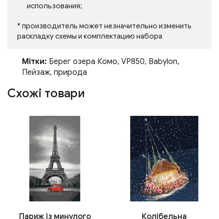
использования;
* производитель может незначительно изменить
раскладку схемы и комплектацию набора
Мітки:
Берег озера Комо
,
VP850
,
Babylon
,
Пейзаж
,
природа
Схожі товари
Париж із минулого
Колібельна