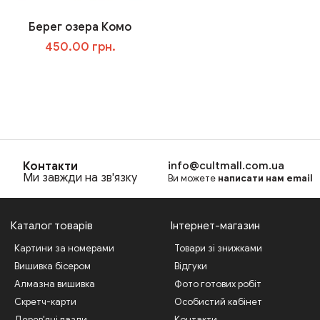
Берег озера Комо
450.00 грн.
В корзину
Контакти
info@cultmall.com.ua
Ми завжди на зв'язку
Ви можете
написати нам email
Каталог товарів
Інтернет-магазин
Картини за номерами
Товари зі знижками
Вишивка бісером
Відгуки
Алмазна вишивка
Фото готових робіт
Скретч-карти
Особистий кабінет
Дерев'яні пазли
Контакти