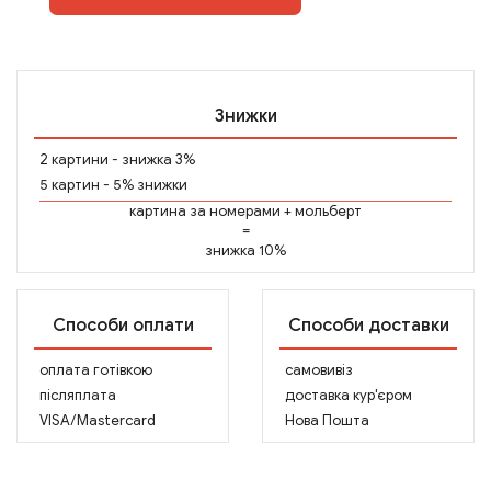
Знижки
2 картини - знижка 3%
5 картин - 5% знижки
картина за номерами
+
мольберт
=
знижка 10%
Способи оплати
Способи доставки
оплата готівкою
самовивіз
післяплата
доставка кур'єром
VISA/Mastercard
Нова Пошта