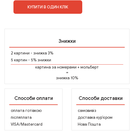
КУПИТИ В ОДИН КЛІК
Знижки
2 картини - знижка 3%
5 картин - 5% знижки
картина за номерами
+
мольберт
=
знижка 10%
Способи оплати
Способи доставки
оплата готівкою
самовивіз
післяплата
доставка кур'єром
VISA/Mastercard
Нова Пошта