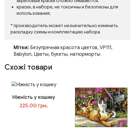
акриловые краски сложно смываются.
краски, в наборе, не токсичны и безопасны для
использования;
* производитель может незначительно изменить
раскладку схемы и комплектацию набора
Мітки:
Безупречная красота цветов
,
VP111
,
Babylon
,
Цветы
,
букеты
,
натюрморты
Схожі товари
Ніжність у кошику
225.00 грн.
У кошик