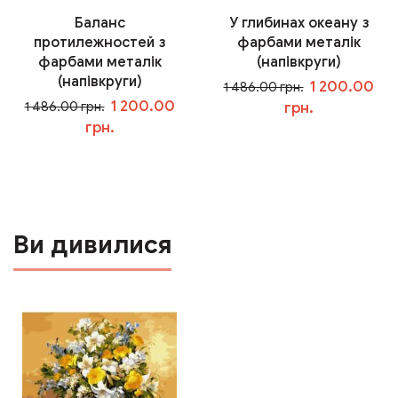
Баланс
У глибинах океану з
протилежностей з
фарбами металік
фарбами металік
(напівкруги)
(напівкруги)
1 200.00
1 486.00 грн.
1 200.00
1 486.00 грн.
грн.
грн.
У кошик
У кошик
Ви дивилися