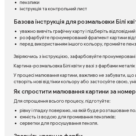
пензлики
інструкція та контрольний лист
Базова інструкція для розмальовки Білі кві
уважно вивчіть графічну карту і підберіть відповідн
розфарбуйте пронумерований фрагмент картини від
перед використанням іншого кольору, промийте пен
Звіряючись з інструкцією, зафарбовуйте пронумеровані
Картина-розмальовка Білі квіти у вазі з фарбами метал
У процесі малювання картини, важливо не забувати, що 
створіть нові відтінки кольору або застосуйте свою, уні
Як спростити малювання картини за номе
Для спрощення всього процесу, підготуйте:
рівну і гладку поверхню, на якій буде розташоване п
ємність із водою для промивання пензликів;
серветки для просушування пензля.