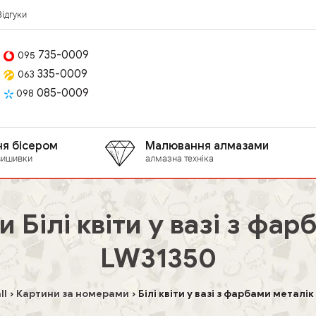
Відгуки
735-0009
095
335-0009
063
085-0009
098
я бісером
Малювання алмазами
вишивки
алмазна техніка
Білі квіти у вазі з фар
LW31350
ll
Картини за номерами
Білі квіти у вазі з фарбами металік