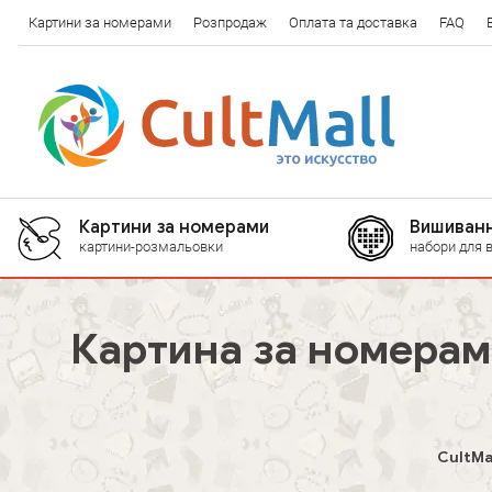
Картини за номерами
Розпродаж
Оплата та доставка
FAQ
Картини за номерами
Вишиванн
картини-розмальовки
набори для 
Картина за номерами 
CultMa