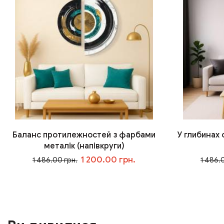
Баланс протилежностей з фарбами
У глибинах
металік (напівкруги)
1 200.00 грн.
1 486.00 грн.
1 486.
У кошик