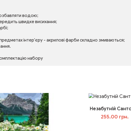
розбавляти водою;
передить швидке висихання;
рбі;
 предметах інтер'єру - акрилові фарби складно змиваються;
тання.
комплектацію набору
Незабутній Санто
255.00 грн.
У кошик