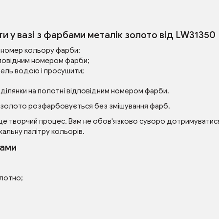
ти у вазі з фарбами металік золото від LW31350
ий номер кольору фарби;
повідним номером фарби;
зель водою і просушити;
 ділянки на полотні відповідним номером фарби.
ік золото розфарбовується без змішування фарб.
це творчий процес. Вам не обов'язково суворо дотримуватися 
кальну палітру кольорів.
рами
олотно;