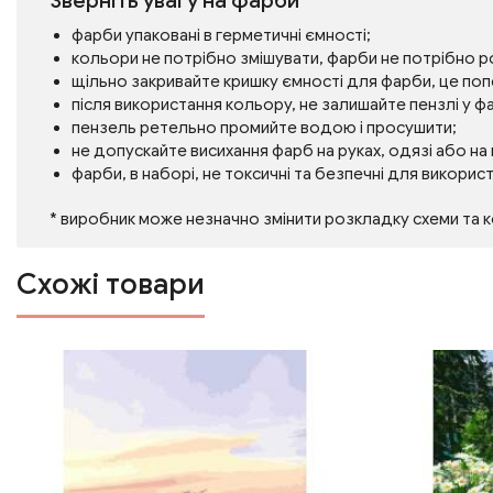
Зверніть увагу на фарби
фарби упаковані в герметичні ємності;
кольори не потрібно змішувати, фарби не потрібно 
щільно закривайте кришку ємності для фарби, це по
після використання кольору, не залишайте пензлі у фа
пензель ретельно промийте водою і просушити;
не допускайте висихання фарб на руках, одязі або на
фарби, в наборі, не токсичні та безпечні для викорис
* виробник може незначно змінити розкладку схеми та 
Схожі товари