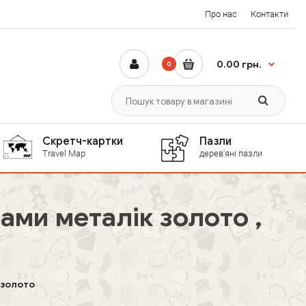
Про нас
Контакти
0.00 грн.
0
Скретч-картки
Пазли
Travel Map
дерев'яні пазли
бами металік золото ,
 золото