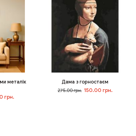
ми металік
Дама з горностаєм
150.00 грн.
275.00 грн.
0 грн.
У кошик