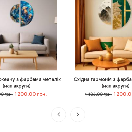
 океану з фарбами металік
Східна гармонія з фарба
(напівкруги)
(напівкруги)
1 200.00 грн.
1 200.0
00 грн.
1 486.00 грн.
У кошик
У кошик