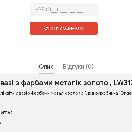
КУПИТИ В ОДИН КЛІК
Опис
Відгуки (0)
 вазі з фарбами металік золото , LW3
лі квіти у вазі з фарбами металік золото ", від виробника "Orig
ить:
у