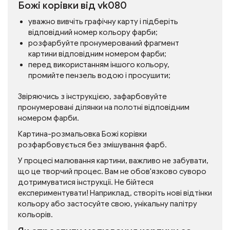
Божі корівки від vk080
уважно вивчіть графічну карту і підберіть
відповідний номер кольору фарби;
розфарбуйте пронумерований фрагмент
картини відповідним номером фарби;
перед використанням іншого кольору,
промийте пензель водою і просушити;
Звіряючись з інструкцією, зафарбовуйте
пронумеровані ділянки на полотні відповідним
номером фарби.
Картина-розмальовка Божі корівки
розфарбовується без змішування фарб.
У процесі малювання картини, важливо не забувати,
що це творчий процес. Вам не обов'язково суворо
дотримуватися інструкції. Не бійтеся
експериментувати! Наприклад, створіть нові відтінки
кольору або застосуйте свою, унікальну палітру
кольорів.