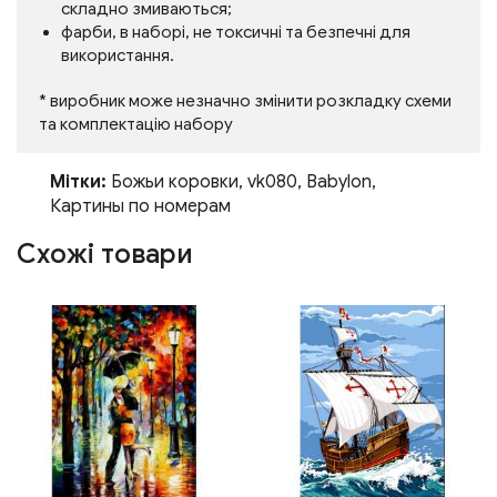
складно змиваються;
фарби, в наборі, не токсичні та безпечні для
використання.
* виробник може незначно змінити розкладку схеми
та комплектацію набору
Мітки:
Божьи коровки
,
vk080
,
Babylon
,
Картины по номерам
Схожі товари