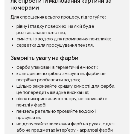
Як спростити малювання картини за
номерами
Для спрощення всього процесу, підготуйте:
рівну і гладку поверхню, на якій буде
розташоване полотно;
ємність із водою для промивання пензликів;
серветки для просушування пензля.
Зверніть увагу на фарби
фарби упаковані в герметичні ємності;
кольори не потрібно змішувати, фарби не
потрібно розбавляти водою;
щільно закривайте кришку ємності для фарби,
це попередить швидке висихання;
після використання кольору, не залишайте
пензлі у фарбі;
пензель ретельно промийте водою і
просушити;
не допускайте висихання фарб на руках, одязі
або на предметах інтер'єру - акрилові фарби