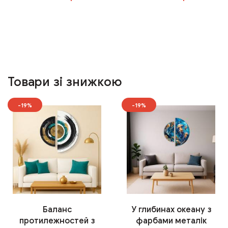
У кошик
У кошик
Товари зі знижкою
-19%
-19%
Баланс
У глибинах океану з
протилежностей з
фарбами металік