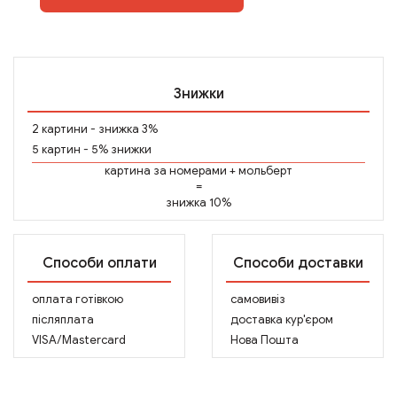
Знижки
2 картини - знижка 3%
5 картин - 5% знижки
картина за номерами
+
мольберт
=
знижка 10%
Способи оплати
Способи доставки
оплата готівкою
самовивіз
післяплата
доставка кур'єром
VISA/Mastercard
Нова Пошта