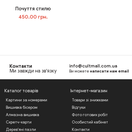
Почуття стилю
450.00 грн.
В корзину
Контакти
info@cultmall.com.ua
Ми завжди на зв'язку
Ви можете
написати нам email
Каталог товарів
Інтернет-магазин
Картини за номерами
Товари зі знижками
Вишивка бісером
Відгуки
Алмазна вишивка
Фото готових робіт
Скретч-карти
Особистий кабінет
Дерев'яні пазли
Контакти