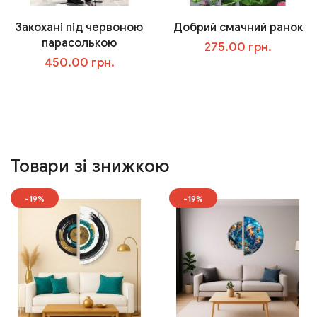
Закохані під червоною
Добрий смачний ранок
парасолькою
275.00 грн.
450.00 грн.
У кошик
У кошик
Товари зі знижкою
-19%
-19%