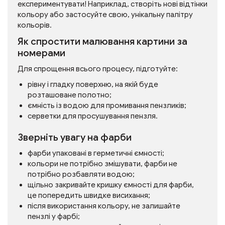
експериментувати! Наприклад, створіть нові відтінки
кольору або застосуйте свою, унікальну палітру
кольорів.
Як спростити малювання картини за
номерами
Для спрощення всього процесу, підготуйте:
рівну і гладку поверхню, на якій буде
розташоване полотно;
ємність із водою для промивання пензликів;
серветки для просушування пензля.
Зверніть увагу на фарби
фарби упаковані в герметичні ємності;
кольори не потрібно змішувати, фарби не
потрібно розбавляти водою;
щільно закривайте кришку ємності для фарби,
це попередить швидке висихання;
після використання кольору, не залишайте
пензлі у фарбі;