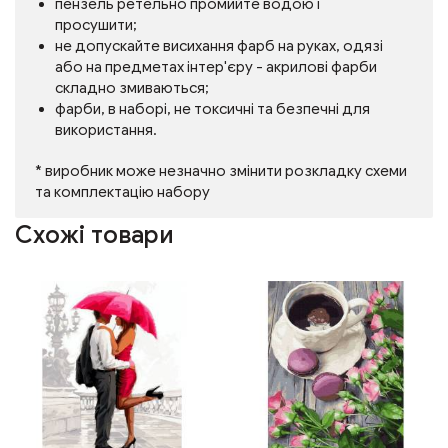
пензель ретельно промийте водою і
просушити;
не допускайте висихання фарб на руках, одязі
або на предметах інтер'єру - акрилові фарби
складно змиваються;
фарби, в наборі, не токсичні та безпечні для
використання.
* виробник може незначно змінити розкладку схеми
та комплектацію набору
Схожі товари