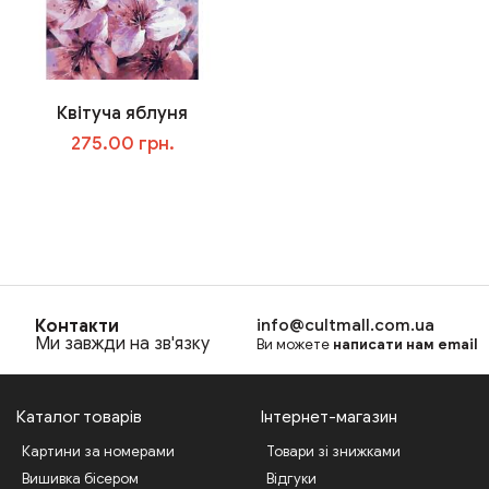
Квітуча яблуня
275.00 грн.
В корзину
Контакти
info@cultmall.com.ua
Ми завжди на зв'язку
Ви можете
написати нам email
Каталог товарів
Інтернет-магазин
Картини за номерами
Товари зі знижками
Вишивка бісером
Відгуки