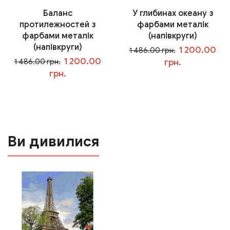
Баланс
У глибинах океану з
протилежностей з
фарбами металік
фарбами металік
(напівкруги)
(напівкруги)
1 200.00
1 486.00 грн.
1 200.00
1 486.00 грн.
грн.
грн.
У кошик
У кошик
Ви дивилися