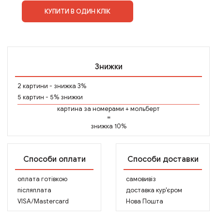
КУПИТИ В ОДИН КЛІК
Знижки
2 картини - знижка 3%
5 картин - 5% знижки
картина за номерами
+
мольберт
=
знижка 10%
Способи оплати
Способи доставки
оплата готівкою
самовивіз
післяплата
доставка кур'єром
VISA/Mastercard
Нова Пошта