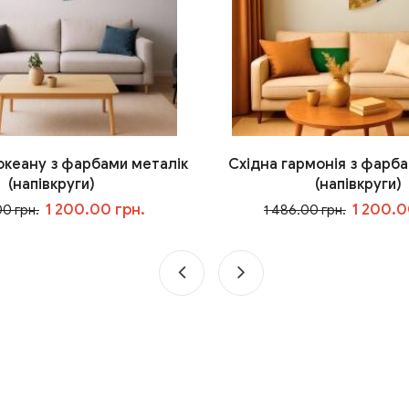
 океану з фарбами металік
Східна гармонія з фарба
(напівкруги)
(напівкруги)
1 200.00 грн.
1 200.0
00 грн.
1 486.00 грн.
У кошик
У кошик