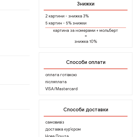
Знижки
2 картини - знижка 3%
5 картин - 5% знижки
картина за номерами
+
мольберт
=
знижка 10%
Способи оплати
оплата готівкою
післяплата
VISA/Mastercard
Способи доставки
самовивіз
доставка кур'єром
Нова Пошта