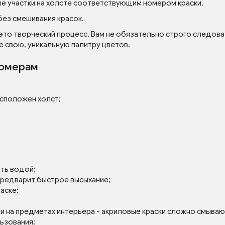
ые участки на холсте соответствующим номером краски.
без смешивания красок.
 это творческий процесс. Вам не обязательно строго следова
е свою, уникальную палитру цветов.
номерам
асположен холст;
ять водой;
 предварит быстрое высыхание;
аске;
ли на предметах интерьера - акриловые краски сложно смываю
льзования;