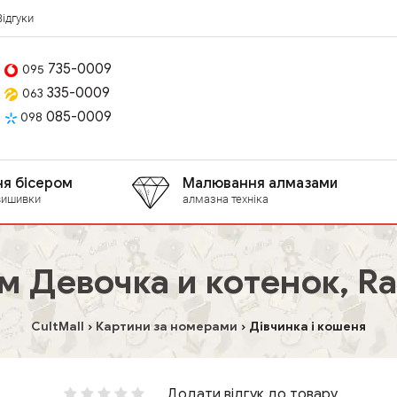
Відгуки
735-0009
095
335-0009
063
085-0009
098
я бісером
Малювання алмазами
вишивки
алмазна техніка
м Девочка и котенок, Ra
CultMall
Картини за номерами
Дівчинка і кошеня
Додати відгук до товару