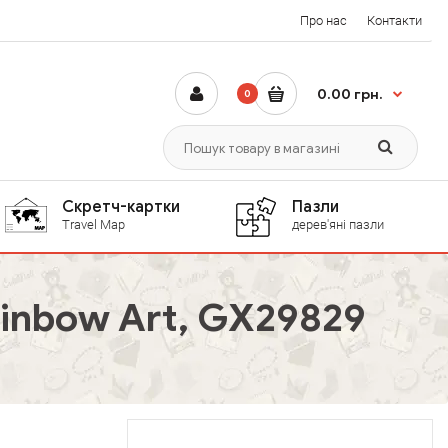
Про нас
Контакти
0.00 грн.
0
Скретч-картки
Пазли
Travel Map
дерев'яні пазли
inbow Art, GX29829