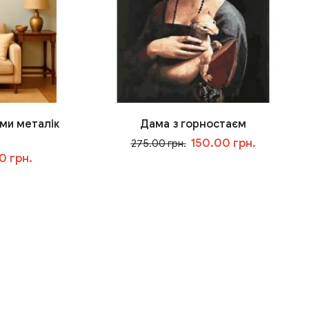
ми металік
Дама з горностаєм
150.00 грн.
275.00 грн.
0 грн.
У кошик