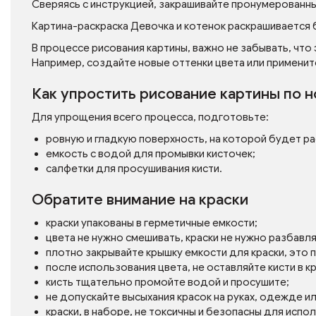
Сверяясь с инструкцией, закрашивайте пронумерованн
Картина-раскраска Девочка и котенок раскрашивается 
В процессе рисования картины, важно не забывать, что
Например, создайте новые оттенки цвета или применит
Как упростить рисование картины по 
Для упрощения всего процесса, подготовьте:
ровную и гладкую поверхность, на которой будет р
емкость с водой для промывки кисточек;
салфетки для просушивания кисти.
Обратите внимание на краски
краски упакованы в герметичные емкости;
цвета не нужно смешивать, краски не нужно разбавл
плотно закрывайте крышку емкости для краски, это
после использования цвета, не оставляйте кисти в кр
кисть тщательно промойте водой и просушите;
не допускайте высыхания красок на руках, одежде и
краски, в наборе, не токсичны и безопасны для испо