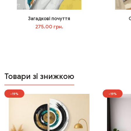
Загадкові почуття
275.00 грн.
У кошик
Товари зі знижкою
-19%
-19%