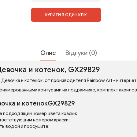
КУПИТИ В ОДИН КЛІК
Опис
Відгуки (0)
Девочка и котенок, GX29829
Девочка и котенок, от производителя Rainbow Art - интернет-
онумерованными контурами на подрамнике, комплект акриловых
вочка и котенокGX29829
е подходящий номер цвета краски;
тветствующим номером краски;
ть водой и просушите;