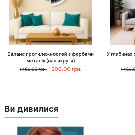
Баланс протилежностей з фарбами
У глибинах
металік (напівкруги)
1 200.00 грн.
1 486.00 грн.
1 486.
У кошик
Ви дивилися