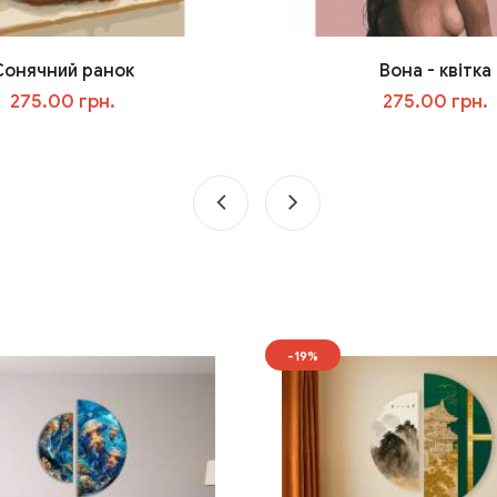
Сонячний ранок
Вона - квітка
275.00 грн.
275.00 грн.
У кошик
У кошик
-19%