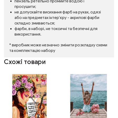
пензель ретельно промийте водою і
просушити;
не допускайте висихання фарб на руках, одязі
або на предметах інтер'єру - акрилові фарби
складно змиваються;
фарби, в наборі, не токсичні та безпечні для
використання.
* виробник може незначно змінити розкладку схеми
та комплектацію набору
Схожі товари