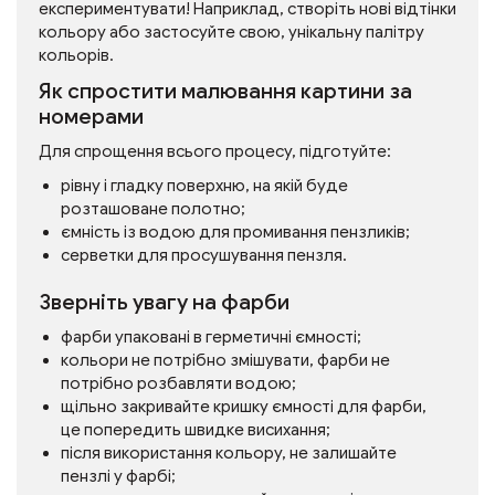
експериментувати! Наприклад, створіть нові відтінки
кольору або застосуйте свою, унікальну палітру
кольорів.
Як спростити малювання картини за
номерами
Для спрощення всього процесу, підготуйте:
рівну і гладку поверхню, на якій буде
розташоване полотно;
ємність із водою для промивання пензликів;
серветки для просушування пензля.
Зверніть увагу на фарби
фарби упаковані в герметичні ємності;
кольори не потрібно змішувати, фарби не
потрібно розбавляти водою;
щільно закривайте кришку ємності для фарби,
це попередить швидке висихання;
після використання кольору, не залишайте
пензлі у фарбі;