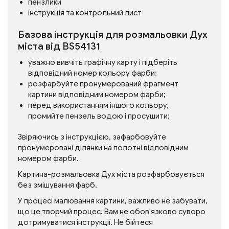
пензлики
інструкція та контрольний лист
Базова інструкція для розмальовки Дух
міста від BS54131
уважно вивчіть графічну карту і підберіть
відповідний номер кольору фарби;
розфарбуйте пронумерований фрагмент
картини відповідним номером фарби;
перед використанням іншого кольору,
промийте пензель водою і просушити;
Звіряючись з інструкцією, зафарбовуйте
пронумеровані ділянки на полотні відповідним
номером фарби.
Картина-розмальовка Дух міста розфарбовується
без змішування фарб.
У процесі малювання картини, важливо не забувати,
що це творчий процес. Вам не обов'язково суворо
дотримуватися інструкції. Не бійтеся