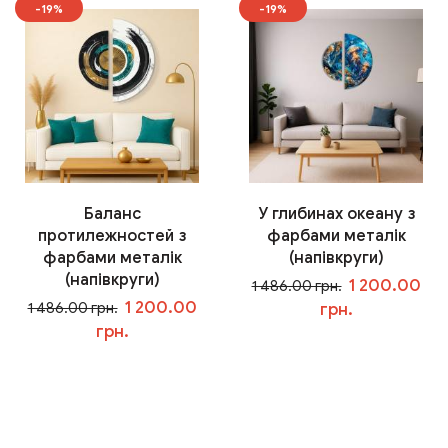
-19%
-19%
Баланс
У глибинах океану з
протилежностей з
фарбами металік
фарбами металік
(напівкруги)
(напівкруги)
1 200.00
1 486.00 грн.
1 200.00
1 486.00 грн.
грн.
грн.
У кошик
У кошик