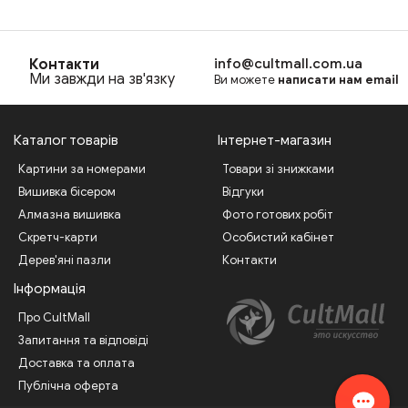
Контакти
info@cultmall.com.ua
Ми завжди на зв'язку
Ви можете
написати нам email
Каталог товарів
Інтернет-магазин
Картини за номерами
Товари зі знижками
Вишивка бісером
Відгуки
Алмазна вишивка
Фото готових робіт
Скретч-карти
Особистий кабінет
Дерев'яні пазли
Контакти
Інформація
Про CultMall
Запитання та відповіді
Доставка та оплата
Публічна оферта