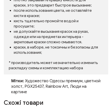
плотно закрывайте крышку емкости для
краски, это предварит быстрое высыхание;
после использования цвета, не оставляйте
кисти в краске;
кисть тщательно промойте водой и
просушите;
не допускайте высыхания красок на руках,
одежде или на предметах интерьера -
акриловые краски сложно смываются.
краски, в наборе, не токсичны и безопасны для
использования;
* производитель может незначительно изменить
раскладку схемы и комплектацию набора
Мітки:
Художество Одессы премиум
,
цветной
холст
,
PGX25437
,
Rainbow Art
,
Люди на
картине
Схожі товари