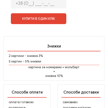
КУПИТИ В ОДИН КЛІК
Знижки
2 картини - знижка 3%
5 картин - 5% знижки
картина за номерами
+
мольберт
=
знижка 10%
Способи оплати
Способи доставки
оплата готівкою
самовивіз
післяплата
доставка кур'єром