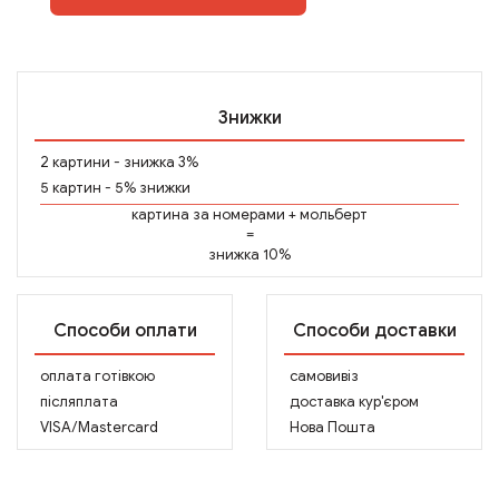
Знижки
2 картини - знижка 3%
5 картин - 5% знижки
картина за номерами
+
мольберт
=
знижка 10%
Способи оплати
Способи доставки
оплата готівкою
самовивіз
післяплата
доставка кур'єром
VISA/Mastercard
Нова Пошта