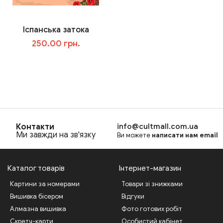
Іспанська затока
250.00 грн.
В корзину
Контакти
info@cultmall.com.ua
Ми завжди на зв'язку
Ви можете
написати нам email
Каталог товарів
Інтернет-магазин
Картини за номерами
Товари зі знижками
Вишивка бісером
Відгуки
Алмазна вишивка
Фото готових робіт
Скретч-карти
Особистий кабінет