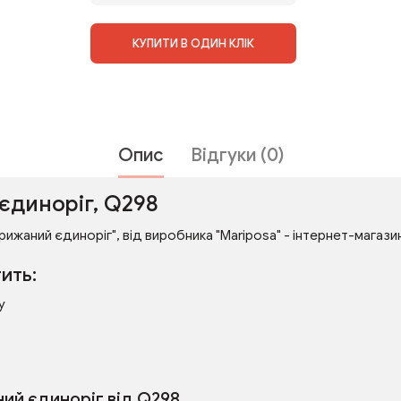
КУПИТИ В ОДИН КЛІК
Опис
Відгуки (0)
єдиноріг, Q298
рижаний єдиноріг", від виробника "Mariposa" - інтернет-магазин 
ить:
у
ий єдиноріг від Q298