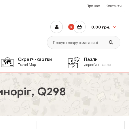
Про нас
Контакти
0.00 грн.
0
Скретч-картки
Пазли
Travel Map
дерев'яні пазли
норіг, Q298