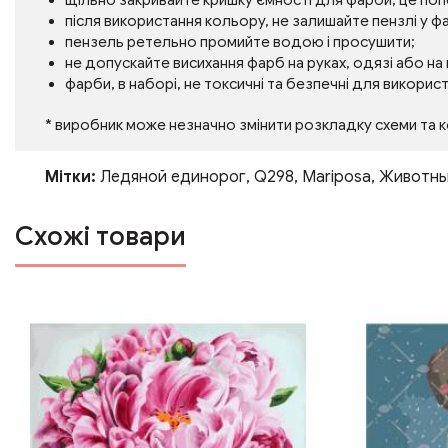
щільно закривайте кришку ємності для фарби, це по
після використання кольору, не залишайте пензлі у фа
пензель ретельно промийте водою і просушити;
не допускайте висихання фарб на руках, одязі або на
фарби, в наборі, не токсичні та безпечні для викорис
* виробник може незначно змінити розкладку схеми та 
Мітки:
Ледяной единорог
,
Q298
,
Mariposa
,
Животн
Схожі товари