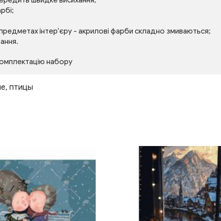
передить швидке висихання;
рбі;
 предметах інтер'єру - акрилові фарби складно змиваються;
тання.
комплектацію набору
ые
,
птицы