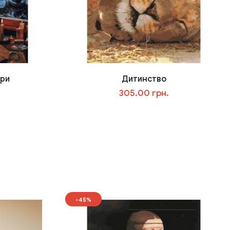
ори
Дитинство
305.00 грн.
У кошик
-45%