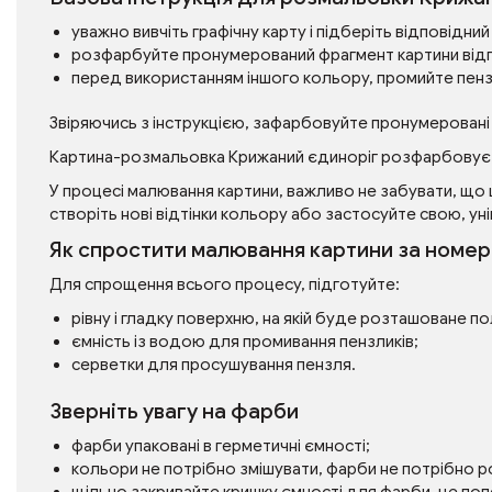
уважно вивчіть графічну карту і підберіть відповідн
розфарбуйте пронумерований фрагмент картини від
перед використанням іншого кольору, промийте пен
Звіряючись з інструкцією, зафарбовуйте пронумеровані
Картина-розмальовка Крижаний єдиноріг розфарбовуєт
У процесі малювання картини, важливо не забувати, що 
створіть нові відтінки кольору або застосуйте свою, уні
Як спростити малювання картини за номе
Для спрощення всього процесу, підготуйте:
рівну і гладку поверхню, на якій буде розташоване п
ємність із водою для промивання пензликів;
серветки для просушування пензля.
Зверніть увагу на фарби
фарби упаковані в герметичні ємності;
кольори не потрібно змішувати, фарби не потрібно 