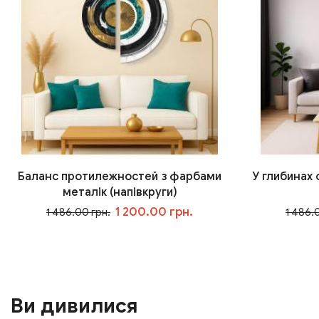
Баланс протилежностей з фарбами
У глибинах
металік (напівкруги)
1 200.00 грн.
1 486.00 грн.
1 486.
У кошик
Ви дивилися