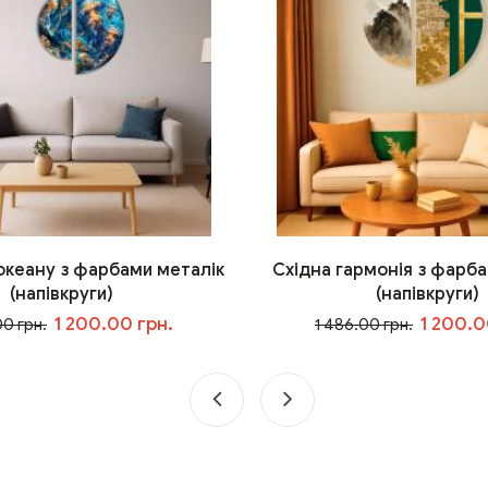
 океану з фарбами металік
Східна гармонія з фарба
(напівкруги)
(напівкруги)
1 200.00 грн.
1 200.0
00 грн.
1 486.00 грн.
У кошик
У кошик