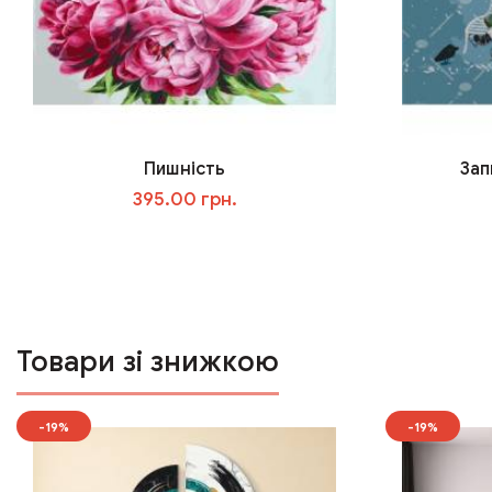
Пишність
Зап
395.00 грн.
У кошик
Товари зі знижкою
-19%
-19%