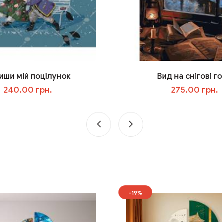
иши мій поцілунок
Вид на снігові г
240.00 грн.
275.00 грн.
У кошик
У кошик
-19%