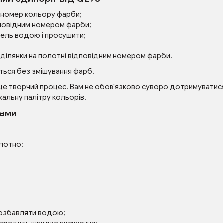
ий номер кольору фарби;
повідним номером фарби;
зель водою і просушити;
 ділянки на полотні відповідним номером фарби.
ься без змішування фарб.
це творчий процес. Вам не обов'язково суворо дотримуватися 
кальну палітру кольорів.
рами
олотно;
розбавляти водою;