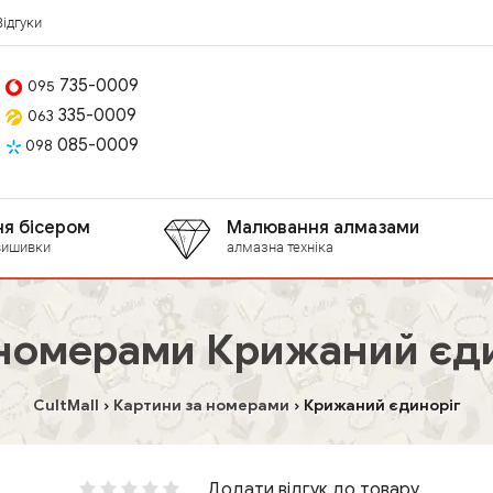
Відгуки
735-0009
095
335-0009
063
085-0009
098
я бісером
Малювання алмазами
вишивки
алмазна техніка
 номерами Крижаний єди
CultMall
Картини за номерами
Крижаний єдиноріг
Додати відгук до товару