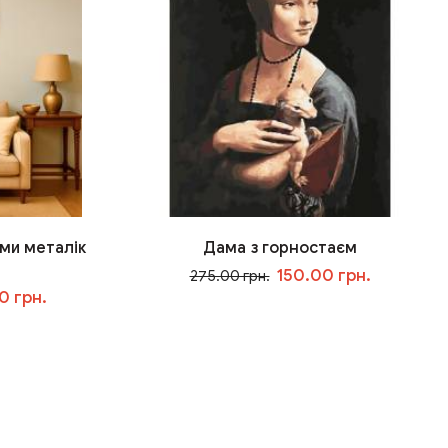
ми металік
Дама з горностаєм
150.00 грн.
275.00 грн.
0 грн.
У кошик