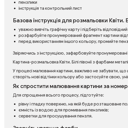
пензлики
інструкція та контрольний лист
Базова інструкція для розмальовки Квіти. 
уважно вивчіть графічну карту і підберіть відповідн
розфарбуйте пронумерований фрагмент картини від
перед використанням іншого кольору, промийте пен
Звіряючись з інструкцією, зафарбовуйте пронумеровані
Картина-розмальовка Квіти. Білі півонії з фарбами мет
У процесі малювання картини, важливо не забувати, що 
створіть нові відтінки кольору або застосуйте свою, уні
Як спростити малювання картини за номе
Для спрощення всього процесу, підготуйте:
рівну і гладку поверхню, на якій буде розташоване п
ємність із водою для промивання пензликів;
серветки для просушування пензля.