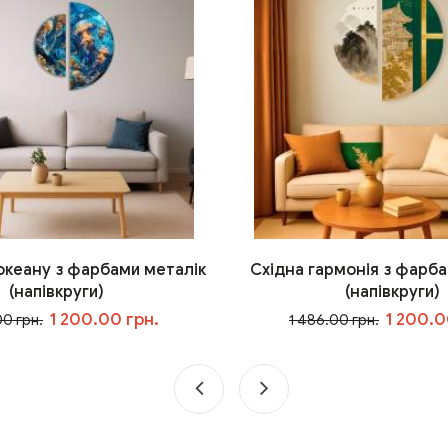
 океану з фарбами металік
Східна гармонія з фарба
(напівкруги)
(напівкруги)
1 200.00 грн.
1 200.0
00 грн.
1 486.00 грн.
У кошик
У кошик