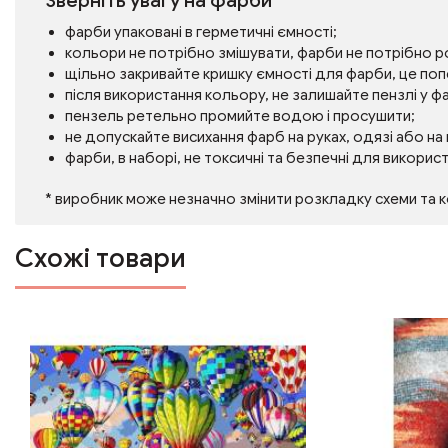
Зверніть увагу на фарби
фарби упаковані в герметичні ємності;
кольори не потрібно змішувати, фарби не потрібно 
щільно закривайте кришку ємності для фарби, це по
після використання кольору, не залишайте пензлі у фа
пензель ретельно промийте водою і просушити;
не допускайте висихання фарб на руках, одязі або на
фарби, в наборі, не токсичні та безпечні для викорис
* виробник може незначно змінити розкладку схеми та 
Схожі товари