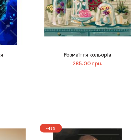
ця
Розмаїття кольорів
285.00 грн.
У кошик
-45%