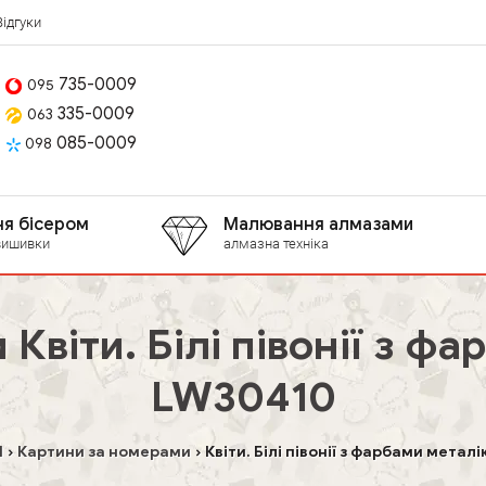
Відгуки
735-0009
095
335-0009
063
085-0009
098
я бісером
Малювання алмазами
вишивки
алмазна техніка
Квіти. Білі півонії з фа
LW30410
l
Картини за номерами
Квіти. Білі півонії з фарбами металі