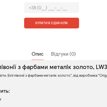
КУПИТИ В ОДИН КЛІК
Опис
Відгуки (0)
 півонії з фарбами металік золото, LW
іти. Білі півонії з фарбами металік золото", від виробника "Ori
ить:
у