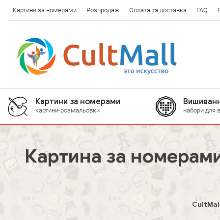
Картини за номерами
Розпродаж
Оплата та доставка
FAQ
Картини за номерами
Вишиванн
картини-розмальовки
набори для 
Картина за номерами 
CultMal