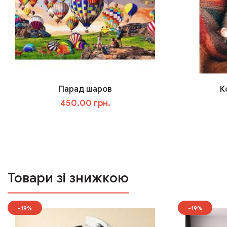
Парад шаров
К
450.00 грн.
У кошик
Товари зі знижкою
-19%
-19%