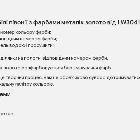
Білі півонії з фарбами металік золото від LW304
ий номер кольору фарби;
повідним номером фарби;
зель водою і просушити;
 ділянки на полотні відповідним номером фарби.
алік золото розфарбовується без змішування фарб.
це творчий процес. Вам не обов'язково суворо дотримуватися 
кальну палітру кольорів.
рами
олотно;