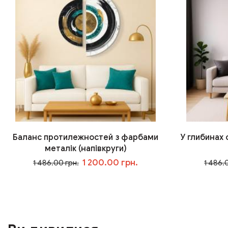
Баланс протилежностей з фарбами
У глибинах
металік (напівкруги)
1 200.00 грн.
1 486.00 грн.
1 486.
У кошик