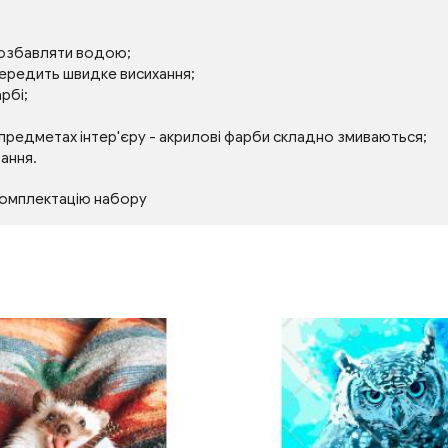
розбавляти водою;
передить швидке висихання;
рбі;
 предметах інтер'єру - акрилові фарби складно змиваються;
тання.
комплектацію набору