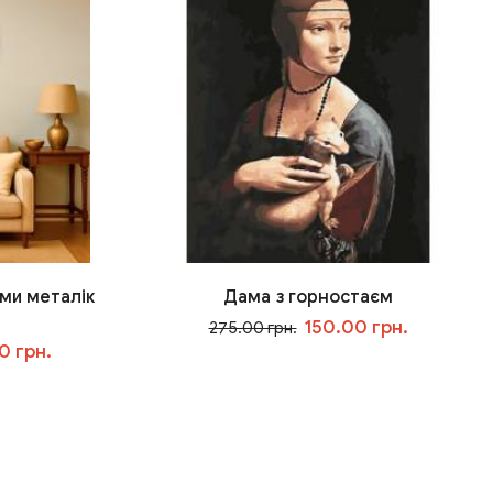
ми металік
Дама з горностаєм
150.00 грн.
275.00 грн.
0 грн.
У кошик