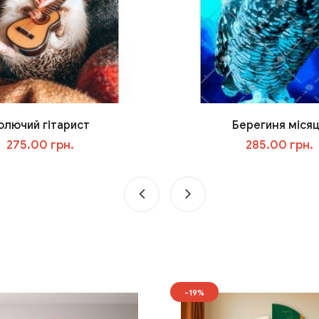
олючий гітарист
Берегиня міся
275.00 грн.
285.00 грн.
У кошик
У кошик
-19%