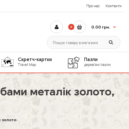
Про нас
Контакти
0.00 грн.
0
Скретч-картки
Пазли
Travel Map
дерев'яні пазли
рбами металік золото,
к золото