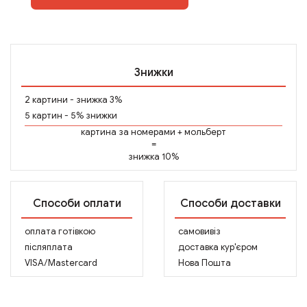
Знижки
2 картини - знижка 3%
5 картин - 5% знижки
картина за номерами
+
мольберт
=
знижка 10%
Способи оплати
Способи доставки
оплата готівкою
самовивіз
післяплата
доставка кур'єром
VISA/Mastercard
Нова Пошта