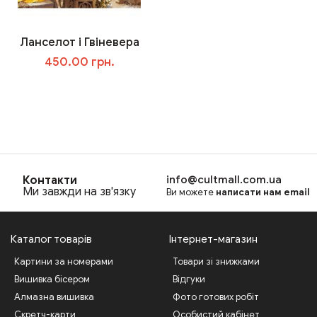
Ланселот і Гвіневера
450.00 грн.
В корзину
Контакти
info@cultmall.com.ua
Ми завжди на зв'язку
Ви можете
написати нам email
Каталог товарів
Інтернет-магазин
Картини за номерами
Товари зі знижками
Вишивка бісером
Відгуки
Алмазна вишивка
Фото готових робіт
Скретч-карти
Особистий кабінет