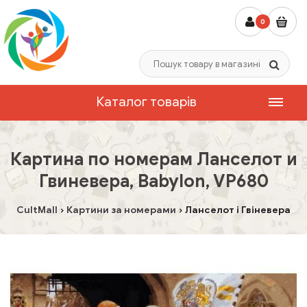
0
Каталог товарів
Картина по номерам Ланселот и
Гвиневера, Babylon, VP680
CultMall
Картини за номерами
Ланселот і Гвіневера