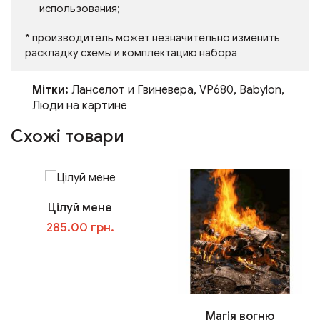
использования;
* производитель может незначительно изменить
раскладку схемы и комплектацию набора
Мітки:
Ланселот и Гвиневера
,
VP680
,
Babylon
,
Люди на картине
Схожі товари
Цілуй мене
285.00 грн.
У кошик
Магія вогню