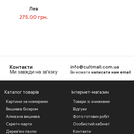
Лев
275.00 грн.
В корзину
Контакти
info@cultmall.com.ua
Ми завжди на зв'язку
Ви можете
написати нам email
Каталог товарів
Інтернет-магазин
Картини за номерами
Товари зі знижками
Вишивка бісером
Відгуки
Алмазна вишивка
Фото готових робіт
Скретч-карти
Особистий кабінет
Дерев'яні пазли
Контакти