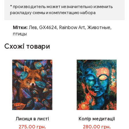
* производитель может незначительно изменить
раскладку схемы и комплектацию набора
Мітки:
Лев
,
GX4624
,
Rainbow Art
,
Животные
,
птицы
Схожі товари
Лисиця в листі
Колір медитаціі
275.00 грн.
280.00 грн.