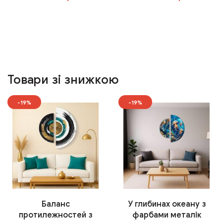
У кошик
У кошик
Товари зі знижкою
-19%
-19%
Баланс
У глибинах океану з
протилежностей з
фарбами металік