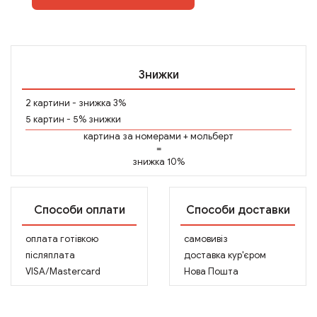
Знижки
2 картини - знижка 3%
5 картин - 5% знижки
картина за номерами
+
мольберт
=
знижка 10%
Способи оплати
Способи доставки
оплата готівкою
самовивіз
післяплата
доставка кур'єром
VISA/Mastercard
Нова Пошта