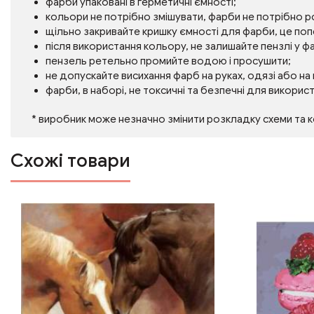
фарби упаковані в герметичні ємності;
кольори не потрібно змішувати, фарби не потрібно 
щільно закривайте кришку ємності для фарби, це по
після використання кольору, не залишайте пензлі у фа
пензель ретельно промийте водою і просушити;
не допускайте висихання фарб на руках, одязі або на
фарби, в наборі, не токсичні та безпечні для викорис
* виробник може незначно змінити розкладку схеми та 
Схожі товари