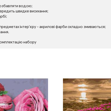
розбавляти водою;
передить швидке висихання;
рбі;
 предметах інтер'єру - акрилові фарби складно змиваються;
тання.
комплектацію набору