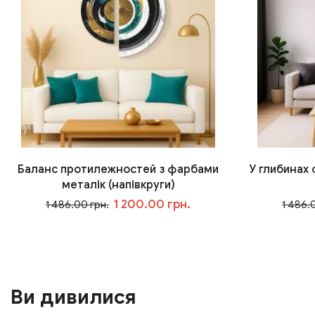
Баланс протилежностей з фарбами
У глибинах
металік (напівкруги)
1 200.00 грн.
1 486.00 грн.
1 486.
У кошик
Ви дивилися