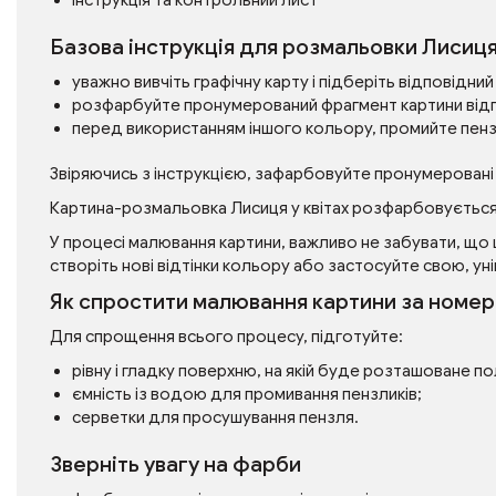
інструкція та контрольний лист
Базова інструкція для розмальовки Лисиця 
уважно вивчіть графічну карту і підберіть відповідн
розфарбуйте пронумерований фрагмент картини від
перед використанням іншого кольору, промийте пен
Звіряючись з інструкцією, зафарбовуйте пронумеровані
Картина-розмальовка Лисиця у квітах розфарбовується
У процесі малювання картини, важливо не забувати, що 
створіть нові відтінки кольору або застосуйте свою, уні
Як спростити малювання картини за номе
Для спрощення всього процесу, підготуйте:
рівну і гладку поверхню, на якій буде розташоване п
ємність із водою для промивання пензликів;
серветки для просушування пензля.
Зверніть увагу на фарби