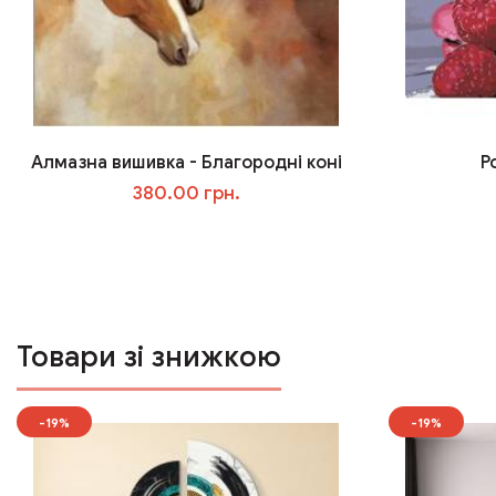
Алмазна вишивка - Благородні коні
Р
380.00 грн.
У кошик
Товари зі знижкою
-19%
-19%