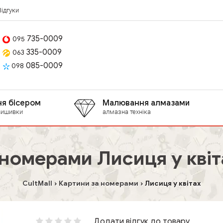
Відгуки
735-0009
095
335-0009
063
085-0009
098
я бісером
Малювання алмазами
вишивки
алмазна техніка
 номерами Лисиця у квіт
CultMall
Картини за номерами
Лисиця у квітах
Додати відгук до товару