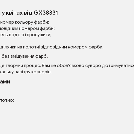
у квітах від GX38331
ий номер кольору фарби;
повідним номером фарби;
зель водою і просушити;
 ділянки на полотні відповідним номером фарби.
 без змішування фарб.
це творчий процес. Вам не обов'язково суворо дотримуватися 
кальну палітру кольорів.
рами
олотно;