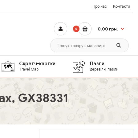
Про нас
Контакти
0.00 грн.
0
Скретч-картки
Пазли
Travel Map
дерев'яні пазли
ах, GX38331