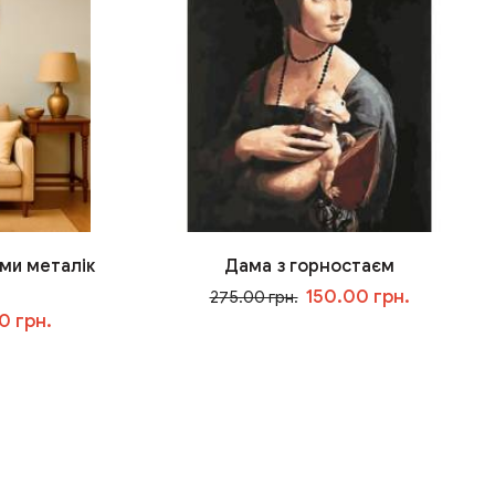
ми металік
Дама з горностаєм
150.00 грн.
275.00 грн.
0 грн.
У кошик