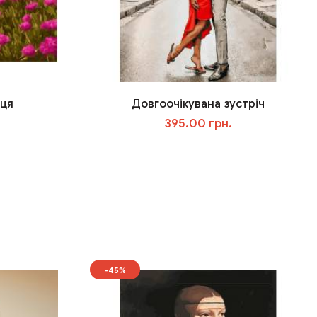
нця
Довгоочікувана зустріч
395.00 грн.
У кошик
-45%