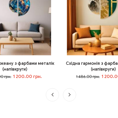
 океану з фарбами металік
Східна гармонія з фарба
(напівкруги)
(напівкруги)
1 200.00 грн.
1 200.0
00 грн.
1 486.00 грн.
У кошик
У кошик