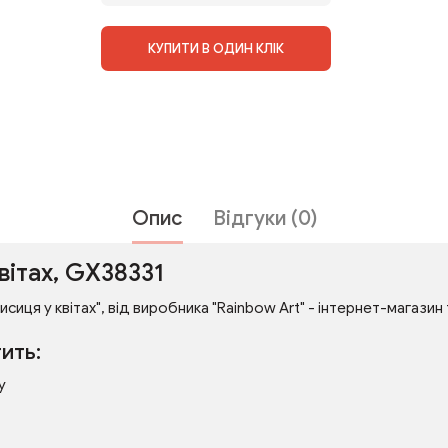
КУПИТИ В ОДИН КЛІК
Опис
Відгуки (0)
вітах, GX38331
сиця у квітах", від виробника "Rainbow Art" - інтернет-магазин 
ить:
у