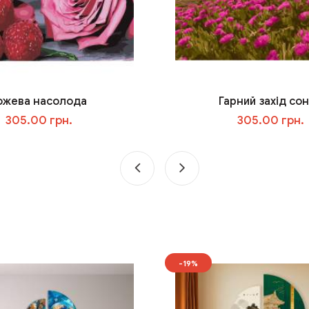
ожева насолода
Гарний захід со
305.00 грн.
305.00 грн.
У кошик
У кошик
-19%