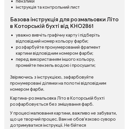
пензлики
інструкція та контрольний лист
Базова інструкція для розмальовки Літо
в Которській бухті від KHO2861
уважно вивчіть графічну карту і підберіть
відповідний номер кольору фарби;
розфарбуйте пронумерований фрагмент
картини відповідним номером фарби;
перед використанням іншого кольору,
промийте пензель водою і просушити;
Звіряючись з інструкцією, зафарбовуйте
пронумеровані ділянки на полотні відповідним
номером фарби.
Картина-розмальовка Літо в Которській бухті
розфарбовується без змішування фарб.
У процесі малювання картини, важливо не забувати,
що це творчий процес. Вам не обов'язково суворо
дотримуватися інструкції. Не бійтеся