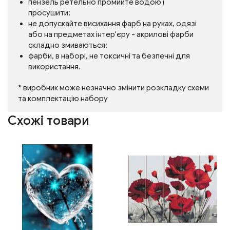
пензель ретельно промийте водою і
просушити;
не допускайте висихання фарб на руках, одязі
або на предметах інтер'єру - акрилові фарби
складно змиваються;
фарби, в наборі, не токсичні та безпечні для
використання.
* виробник може незначно змінити розкладку схеми
та комплектацію набору
Схожі товари