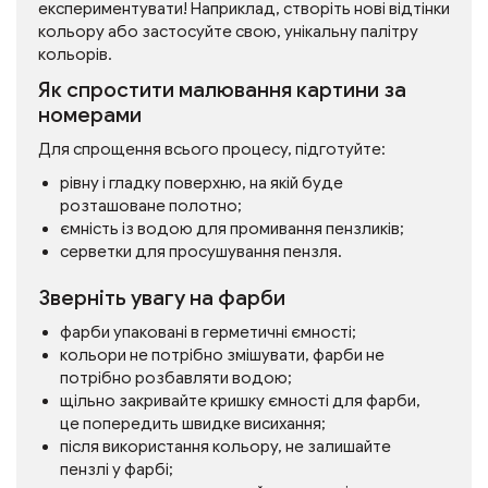
експериментувати! Наприклад, створіть нові відтінки
кольору або застосуйте свою, унікальну палітру
кольорів.
Як спростити малювання картини за
номерами
Для спрощення всього процесу, підготуйте:
рівну і гладку поверхню, на якій буде
розташоване полотно;
ємність із водою для промивання пензликів;
серветки для просушування пензля.
Зверніть увагу на фарби
фарби упаковані в герметичні ємності;
кольори не потрібно змішувати, фарби не
потрібно розбавляти водою;
щільно закривайте кришку ємності для фарби,
це попередить швидке висихання;
після використання кольору, не залишайте
пензлі у фарбі;