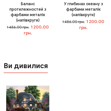
Баланс
У глибинах океану з
протилежностей з
фарбами металік
фарбами металік
(напівкруги)
(напівкруги)
1 200.00
1 486.00 грн.
1 200.00
1 486.00 грн.
грн.
грн.
У кошик
У кошик
Ви дивилися