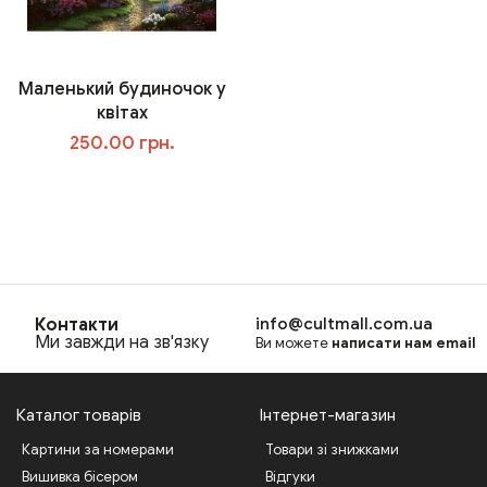
Маленький будиночок у
квітах
250.00 грн.
В корзину
Контакти
info@cultmall.com.ua
Ми завжди на зв'язку
Ви можете
написати нам email
Каталог товарів
Інтернет-магазин
Картини за номерами
Товари зі знижками
Вишивка бісером
Відгуки