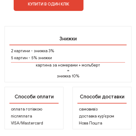
КУПИТИ В ОДИН КЛІК
Знижки
2 картини - знижка 3%
5 картин - 5% знижки
картина за номерами
+
мольберт
=
знижка 10%
Способи оплати
Способи доставки
оплата готівкою
самовивіз
післяплата
доставка кур'єром
VISA/Mastercard
Нова Пошта