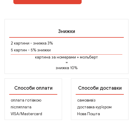
Знижки
2 картини - знижка 3%
5 картин - 5% знижки
картина за номерами
+
мольберт
=
знижка 10%
Способи оплати
Способи доставки
оплата готівкою
самовивіз
післяплата
доставка кур'єром
VISA/Mastercard
Нова Пошта