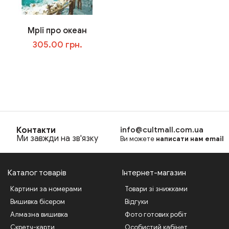
Мрії про океан
305.00 грн.
В корзину
Контакти
info@cultmall.com.ua
Ми завжди на зв'язку
Ви можете
написати нам email
Каталог товарів
Інтернет-магазин
Картини за номерами
Товари зі знижками
Вишивка бісером
Відгуки
Алмазна вишивка
Фото готових робіт
Скретч-карти
Особистий кабінет