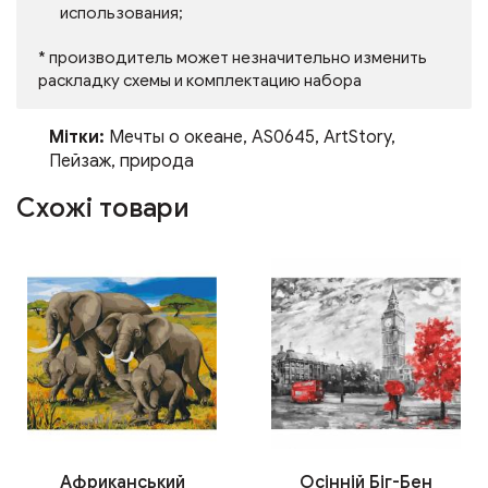
использования;
* производитель может незначительно изменить
раскладку схемы и комплектацию набора
Мітки:
Мечты о океане
,
AS0645
,
ArtStory
,
Пейзаж
,
природа
Схожі товари
Африканський
Осінній Біг-Бен