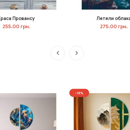
Краса Провансу
Летели облак
255.00 грн.
275.00 грн.
У кошик
У кошик
-19%