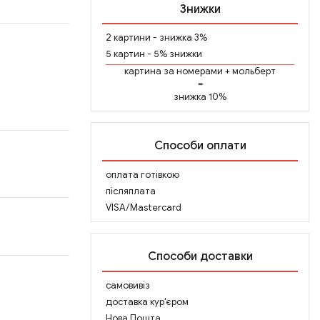
Знижки
2 картини - знижка 3%
5 картин - 5% знижки
картина за номерами
+
мольберт
=
знижка 10%
Способи оплати
оплата готівкою
післяплата
VISA/Mastercard
Способи доставки
самовивіз
доставка кур'єром
Нова Пошта