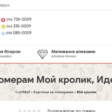
Відгуки
735-0009
095
335-0009
063
085-0009
098
я бісером
Малювання алмазами
вишивки
алмазна техніка
номерам Мой кролик, Ид
CultMall
Картини за номерами
Мій кролик
Додати відгук до товару