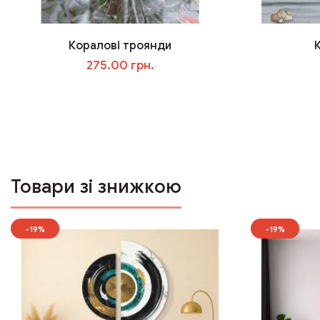
Коралові троянди
275.00 грн.
У кошик
Товари зі знижкою
-19%
-19%