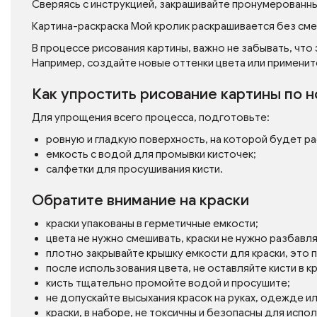
Сверяясь с инструкцией, закрашивайте пронумерованн
Картина-раскраска Мой кролик раскрашивается без сме
В процессе рисования картины, важно не забывать, что
Например, создайте новые оттенки цвета или применит
Как упростить рисование картины по 
Для упрощения всего процесса, подготовьте:
ровную и гладкую поверхность, на которой будет р
емкость с водой для промывки кисточек;
салфетки для просушивания кисти.
Обратите внимание на краски
краски упакованы в герметичные емкости;
цвета не нужно смешивать, краски не нужно разбавл
плотно закрывайте крышку емкости для краски, это
после использования цвета, не оставляйте кисти в кр
кисть тщательно промойте водой и просушите;
не допускайте высыхания красок на руках, одежде и
краски, в наборе, не токсичны и безопасны для испо