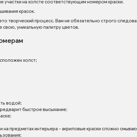
ые участки на холсте соответствующим номером краски.
шивания красок.
 это творческий процесс. Вам не обязательно строго следова
е свою, уникальную палитру цветов.
номерам
асположен холст;
ять водой;
 предварит быстрое высыхание;
аске;
ли на предметах интерьера - акриловые краски сложно смываю
льзования;