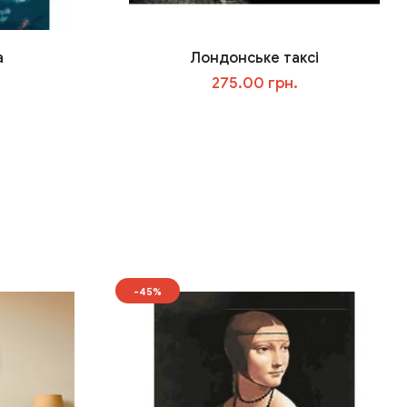
а
Лондонське таксі
275.00 грн.
У кошик
-45%