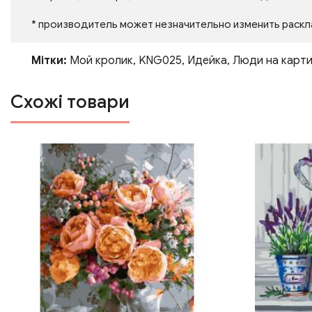
* производитель может незначительно изменить раскл
Мітки:
Мой кролик
,
KNG025
,
Идейка
,
Люди на карт
Схожі товари