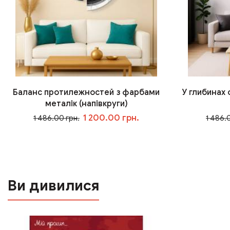
Баланс протилежностей з фарбами
У глибинах
металік (напівкруги)
1 200.00 грн.
1 486.00 грн.
1 486.
У кошик
Ви дивилися