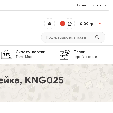
Про нас
Контакти
0.00 грн.
0
Скретч-картки
Пазли
Travel Map
дерев'яні пазли
ейка, KNG025