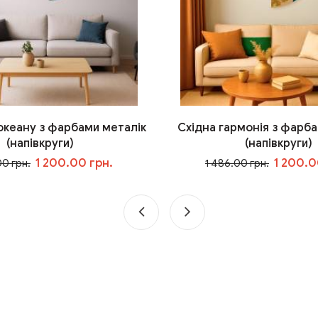
 океану з фарбами металік
Східна гармонія з фарба
(напівкруги)
(напівкруги)
1 200.00 грн.
1 200.0
00 грн.
1 486.00 грн.
У кошик
У кошик