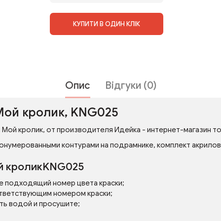
КУПИТИ В ОДИН КЛІК
Опис
Відгуки (0)
Мой кролик, KNG025
 Мой кролик, от производителя Идейка - интернет-магазин тов
онумерованными контурами на подрамнике, комплект акриловых
ой кроликKNG025
е подходящий номер цвета краски;
тветствующим номером краски;
ть водой и просушите;