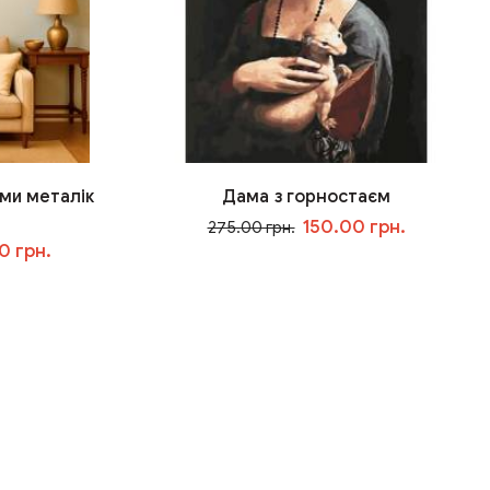
ми металік
Дама з горностаєм
150.00 грн.
275.00 грн.
0 грн.
У кошик