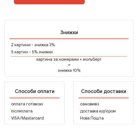
Знижки
2 картини - знижка 3%
5 картин - 5% знижки
картина за номерами
+
мольберт
=
знижка 10%
Способи оплати
Способи доставки
оплата готівкою
самовивіз
післяплата
доставка кур'єром
VISA/Mastercard
Нова Пошта