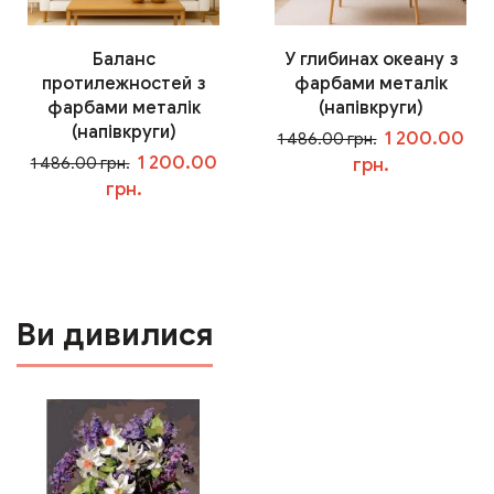
Баланс
У глибинах океану з
протилежностей з
фарбами металік
фарбами металік
(напівкруги)
(напівкруги)
1 200.00
1 486.00 грн.
1 200.00
1 486.00 грн.
грн.
грн.
У кошик
У кошик
Ви дивилися