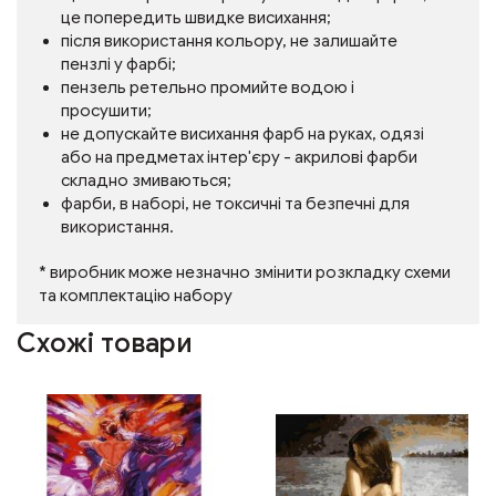
це попередить швидке висихання;
після використання кольору, не залишайте
пензлі у фарбі;
пензель ретельно промийте водою і
просушити;
не допускайте висихання фарб на руках, одязі
або на предметах інтер'єру - акрилові фарби
складно змиваються;
фарби, в наборі, не токсичні та безпечні для
використання.
* виробник може незначно змінити розкладку схеми
та комплектацію набору
Схожі товари