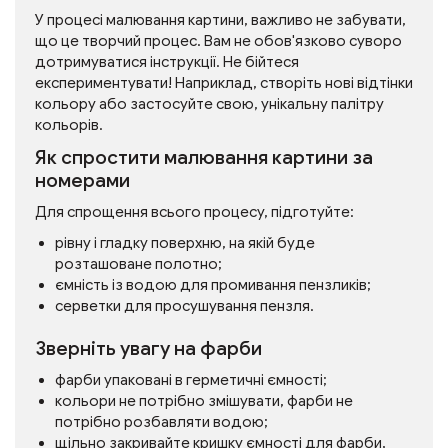
У процесі малювання картини, важливо не забувати,
що це творчий процес. Вам не обов'язково суворо
дотримуватися інструкції. Не бійтеся
експериментувати! Наприклад, створіть нові відтінки
кольору або застосуйте свою, унікальну палітру
кольорів.
Як спростити малювання картини за
номерами
Для спрощення всього процесу, підготуйте:
рівну і гладку поверхню, на якій буде
розташоване полотно;
ємність із водою для промивання пензликів;
серветки для просушування пензля.
Зверніть увагу на фарби
фарби упаковані в герметичні ємності;
кольори не потрібно змішувати, фарби не
потрібно розбавляти водою;
щільно закривайте кришку ємності для фарби,