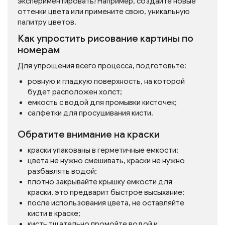
экспериментировать! Например, создайте новые
оттенки цвета или примените свою, уникальную
палитру цветов.
Как упростить рисование картины по
номерам
Для упрощения всего процесса, подготовьте:
ровную и гладкую поверхность, на которой
будет расположен холст;
емкость с водой для промывки кисточек;
салфетки для просушивания кисти.
Обратите внимание на краски
краски упакованы в герметичные емкости;
цвета не нужно смешивать, краски не нужно
разбавлять водой;
плотно закрывайте крышку емкости для
краски, это предварит быстрое высыхание;
после использования цвета, не оставляйте
кисти в краске;
кисть тщательно промойте водой и