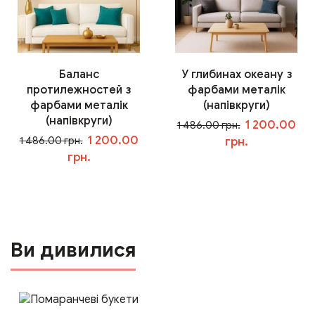
Баланс
У глибинах океану з
протилежностей з
фарбами металік
фарбами металік
(напівкруги)
(напівкруги)
1 200.00
1 486.00 грн.
1 200.00
1 486.00 грн.
грн.
грн.
У кошик
У кошик
Ви дивилися