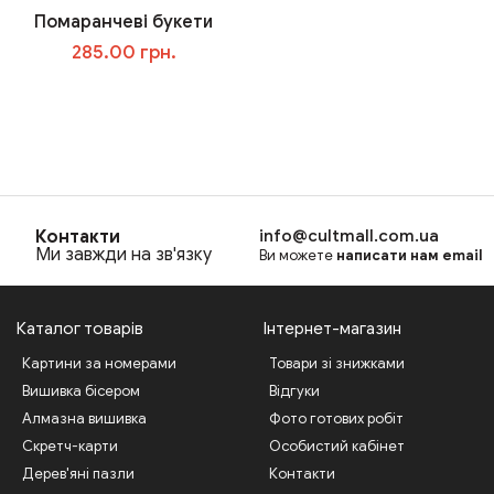
Помаранчеві букети
285.00 грн.
В корзину
Контакти
info@cultmall.com.ua
Ми завжди на зв'язку
Ви можете
написати нам email
Каталог товарів
Інтернет-магазин
Картини за номерами
Товари зі знижками
Вишивка бісером
Відгуки
Алмазна вишивка
Фото готових робіт
Скретч-карти
Особистий кабінет
Дерев'яні пазли
Контакти