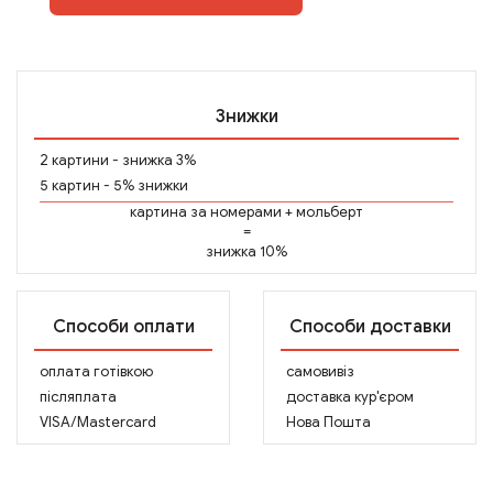
Знижки
2 картини - знижка 3%
5 картин - 5% знижки
картина за номерами
+
мольберт
=
знижка 10%
Способи оплати
Способи доставки
оплата готівкою
самовивіз
післяплата
доставка кур'єром
VISA/Mastercard
Нова Пошта