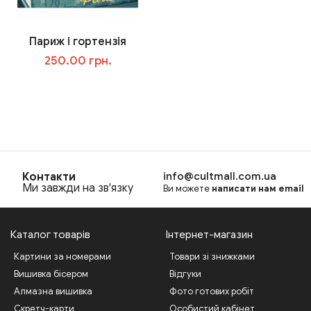
Париж і гортензія
250.00 грн.
В корзину
Контакти
info@cultmall.com.ua
Ми завжди на зв'язку
Ви можете
написати нам email
Каталог товарів
Інтернет-магазин
Картини за номерами
Товари зі знижками
Вишивка бісером
Відгуки
Алмазна вишивка
Фото готових робіт
Скретч-карти
Особистий кабінет