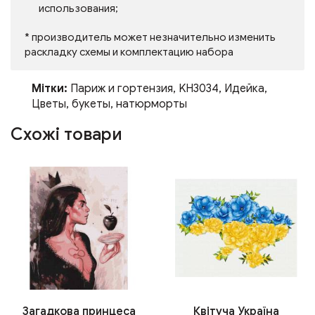
использования;
* производитель может незначительно изменить
раскладку схемы и комплектацию набора
Мітки:
Париж и гортензия
,
KH3034
,
Идейка
,
Цветы
,
букеты
,
натюрморты
Схожі товари
Загадкова принцеса
Квітуча Україна