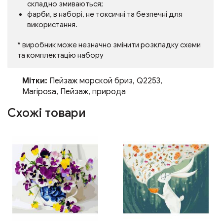
складно змиваються;
фарби, в наборі, не токсичні та безпечні для
використання.
* виробник може незначно змінити розкладку схеми
та комплектацію набору
Мітки:
Пейзаж морской бриз
,
Q2253
,
Mariposa
,
Пейзаж
,
природа
Схожі товари