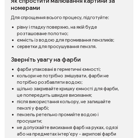
Як спростити малювання картини за
номерами
Для спрощення всього процесу, підготуйте:
рівну і гладку поверхню, на якій буде
розташоване полотно;
ємність із водою для промивання пензликів;
серветки для просушування пензля.
Зверніть увагу на фарби
фарби упаковані в герметичні ємності;
кольори не потрібно змішувати, фарби не
потрібно розбавляти водою;
щільно закривайте кришку ємності для фарби,
це попередить швидке висихання;
після використання кольору, не залишайте
пензлі у фарбі;
пензель ретельно промийте водою і
просушити;
не допускайте висихання фарб на руках, одязі
або на предметах інтер'єру - акрилові фарби