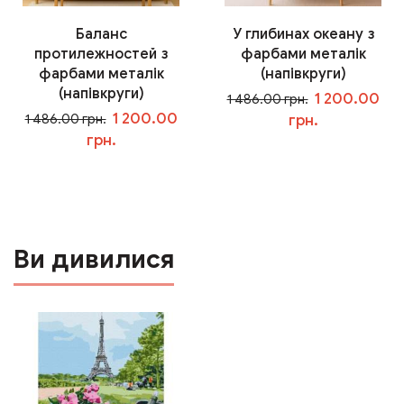
Баланс
У глибинах океану з
протилежностей з
фарбами металік
фарбами металік
(напівкруги)
(напівкруги)
1 200.00
1 486.00 грн.
1 200.00
1 486.00 грн.
грн.
грн.
У кошик
У кошик
Ви дивилися