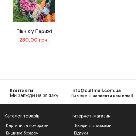
Пікнік у Парижі
280.00 грн.
В корзину
Контакти
info@cultmall.com.ua
Ми завжди на зв'язку
Ви можете
написати нам email
Каталог товарів
Інтернет-магазин
Картини за номерами
Товари зі знижками
Вишивка бісером
Відгуки