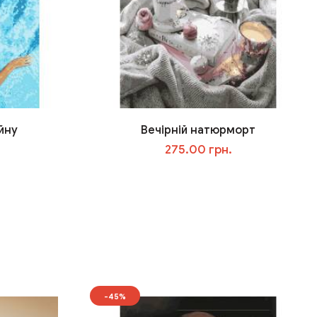
йну
Вечірній натюрморт
275.00 грн.
У кошик
-45%