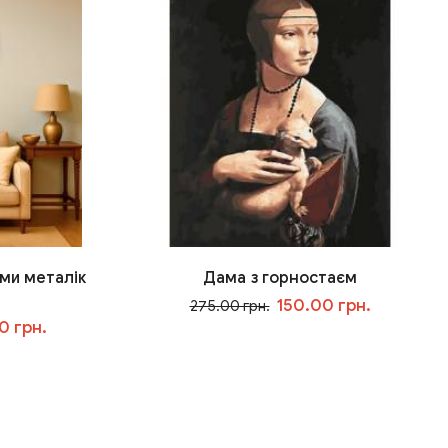
ми металік
Дама з горностаєм
150.00 грн.
275.00 грн.
0 грн.
У кошик