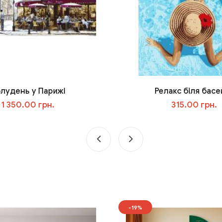
лудень у Парижі
Релакс біля басе
1 350.00 грн.
315.00 грн.
У кошик
У кошик
-19%