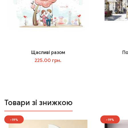
Щасливі разом
По
225.00 грн.
У кошик
Товари зі знижкою
-19%
-19%