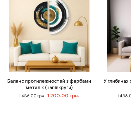
Баланс протилежностей з фарбами
У глибинах
металік (напівкруги)
1 200.00 грн.
1 486.00 грн.
1 486.
У кошик