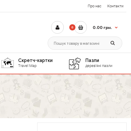
Про нас
Контакти
0.00 грн.
0
Скретч-картки
Пазли
Travel Map
дерев'яні пазли