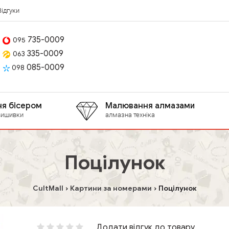
Відгуки
735-0009
095
335-0009
063
085-0009
098
я бісером
Малювання алмазами
вишивки
алмазна техніка
Поцілунок
CultMall
Картини за номерами
Поцілунок
Додати відгук до товару