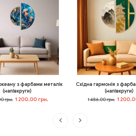
 океану з фарбами металік
Східна гармонія з фарба
(напівкруги)
(напівкруги)
1 200.00 грн.
1 200.0
00 грн.
1 486.00 грн.
У кошик
У кошик