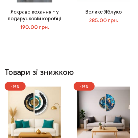
Яскраве кохання - у
Велике Яблуко
подарунковій коробці
285.00 грн.
190.00 грн.
У кошик
У кошик
Товари зі знижкою
-19%
-19%