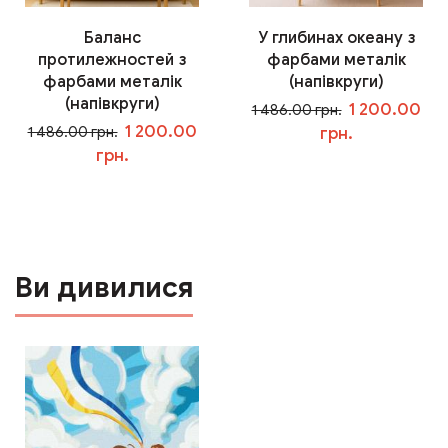
Баланс
У глибинах океану з
протилежностей з
фарбами металік
фарбами металік
(напівкруги)
(напівкруги)
1 200.00
1 486.00 грн.
1 200.00
1 486.00 грн.
грн.
грн.
У кошик
У кошик
Ви дивилися