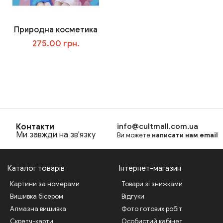
Природна косметика
275.00 грн.
В корзину
Контакти
info@cultmall.com.ua
Ми завжди на зв'язку
Ви можете
написати нам email
Каталог товарів
Інтернет-магазин
Картини за номерами
Товари зі знижками
Вишивка бісером
Відгуки
Алмазна вишивка
Фото готових робіт
Скретч-карти
Особистий кабінет