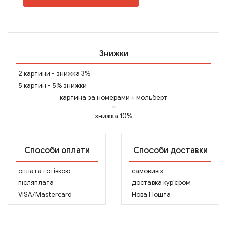
Знижки
2 картини - знижка 3%
5 картин - 5% знижки
картина за номерами
+
мольберт
=
знижка 10%
Способи оплати
Способи доставки
оплата готівкою
самовивіз
післяплата
доставка кур'єром
VISA/Mastercard
Нова Пошта