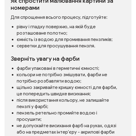
Як спростити малювання картини за
номерами
Для спрощення всього процесу, підготуйте:
рівну і гладку поверхню, на якій буде
розташоване полотно;
ємність із водою для промивання пензликів;
серветки для просушування пензля.
Зверніть увагу на фарби
фарби упаковані в герметичні ємності;
кольори не потрібно змішувати, фарби не
потрібно розбавляти водою;
щільно закривайте кришку ємності для фарби,
це попередить швидке висихання;
після використання кольору, не залишайте
пензлі у фарбі;
пензель ретельно промийте водою і
просушити;
не допускайте висихання фарб на руках, одязі
або на предметах інтер'єру - акрилові фарби