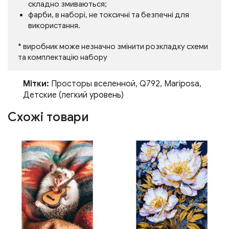
складно змиваються;
фарби, в наборі, не токсичні та безпечні для
використання.
* виробник може незначно змінити розкладку схеми
та комплектацію набору
Мітки:
Просторы вселенной
,
Q792
,
Mariposa
,
Детские (легкий уровень)
Схожі товари