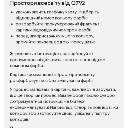
Простори всесвіту від Q792
уважно вивчіть графічну карту і підберіть
відповідний номер кольору фарби;
розфарбуйте пронумерований фрагмент
картини відповідним номером фарби;
перед використанням іншого кольору,
промийте пензель водою і просушити;
Звіряючись з інструкцією, зафарбовуйте
пронумеровані ділянки на полотні відповідним
номером фарби.
Картина-розмальовка Простори всесвіту
розфарбовується без змішування фарб.
У процесі малювання картини, важливо не забувати,
що це творчий процес. Вам не обов'язково суворо
дотримуватися інструкції. Не бійтеся
експериментувати! Наприклад, створіть нові відтінки
кольору або застосуйте свою, унікальну палітру
кольорів.