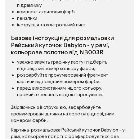
підрамнику
комплект акрилових фарб
пензлики
інструкція та контрольний лист
Базова інструкція для розмальовки
Райський куточок Babylon - у рамі,
кольорове полотно від NB003R
уважно вивчіть графічну карту і підберіть
відповідний номер кольору фарби;
розфарбуйте пронумерований фрагмент
картини відповідним номером фарби;
перед використанням іншого кольору,
промийте пензель водою і просушити;
Звіряючись з інструкцією, зафарбовуйте
пронумеровані ділянки на полотні відповідним
номером фарби.
Картина-розмальовка Райський куточок Babylon - у
рамі, кольорове полотно розфарбовується без