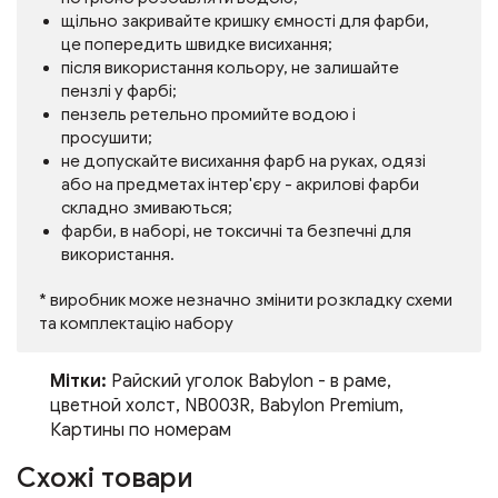
щільно закривайте кришку ємності для фарби,
це попередить швидке висихання;
після використання кольору, не залишайте
пензлі у фарбі;
пензель ретельно промийте водою і
просушити;
не допускайте висихання фарб на руках, одязі
або на предметах інтер'єру - акрилові фарби
складно змиваються;
фарби, в наборі, не токсичні та безпечні для
використання.
* виробник може незначно змінити розкладку схеми
та комплектацію набору
Мітки:
Райский уголок Babylon - в раме
,
цветной холст
,
NB003R
,
Babylon Premium
,
Картины по номерам
Схожі товари