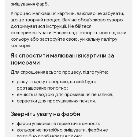
змішування фарб.
У процесі малювання картини, важливо не забувати,
що це творчий процес. Вам не обов'язково суворо
дотримуватися інструкції. Не бійтеся
експериментувати! Наприклад, створіть нові відтінки
кольору або застосуйте свою, унікальну палітру
кольорів.
Як спростити малювання картини за
номерами
Для спрощення всього процесу, підготуйте:
рівну і гладку поверхню, на якій буде
розташоване полотно;
ємність із водою для промивання пензликів;
серветки для просушування пензля.
Зверніть увагу на фарби
фарби упаковані в герметичні ємності;
кольори не потрібно змішувати, фарби не
потрібно розбавляти водою;