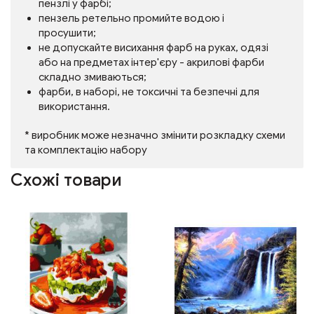
пензлі у фарбі;
пензель ретельно промийте водою і
просушити;
не допускайте висихання фарб на руках, одязі
або на предметах інтер'єру - акрилові фарби
складно змиваються;
фарби, в наборі, не токсичні та безпечні для
використання.
* виробник може незначно змінити розкладку схеми
та комплектацію набору
Схожі товари