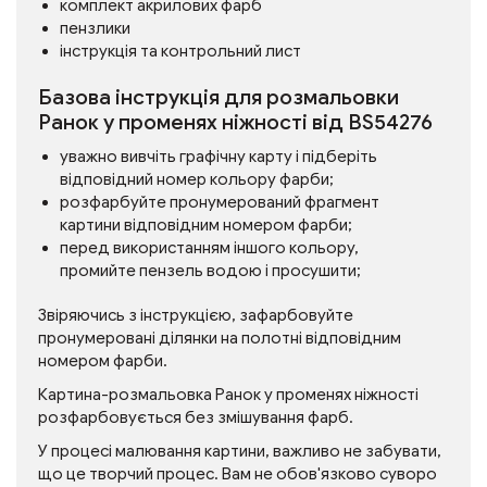
комплект акрилових фарб
пензлики
інструкція та контрольний лист
Базова інструкція для розмальовки
Ранок у променях ніжності від BS54276
уважно вивчіть графічну карту і підберіть
відповідний номер кольору фарби;
розфарбуйте пронумерований фрагмент
картини відповідним номером фарби;
перед використанням іншого кольору,
промийте пензель водою і просушити;
Звіряючись з інструкцією, зафарбовуйте
пронумеровані ділянки на полотні відповідним
номером фарби.
Картина-розмальовка Ранок у променях ніжності
розфарбовується без змішування фарб.
У процесі малювання картини, важливо не забувати,
що це творчий процес. Вам не обов'язково суворо