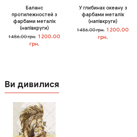
Баланс
У глибинах океану з
протилежностей з
фарбами металік
фарбами металік
(напівкруги)
(напівкруги)
1 200.00
1 486.00 грн.
1 200.00
1 486.00 грн.
грн.
грн.
У кошик
У кошик
Ви дивилися