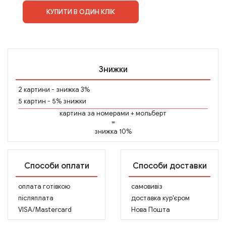
КУПИТИ В ОДИН КЛІК
Знижки
2 картини - знижка 3%
5 картин - 5% знижки
картина за номерами
+
мольберт
=
знижка 10%
Способи оплати
Способи доставки
оплата готівкою
самовивіз
післяплата
доставка кур'єром
VISA/Mastercard
Нова Пошта