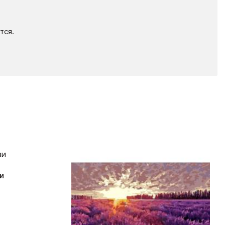
тся.
и