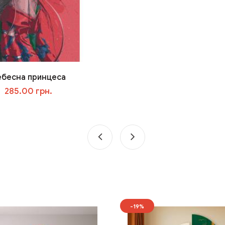
ебесна принцеса
285.00 грн.
У кошик
-19%