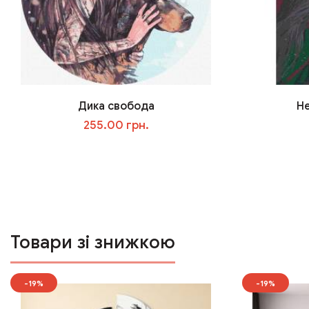
Дика свобода
Н
255.00 грн.
У кошик
Товари зі знижкою
-19%
-19%