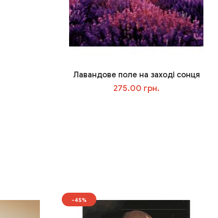
Лавандове поле на заході сонця
275.00 грн.
У кошик
-45%