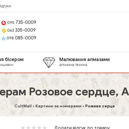
Відгуки
735-0009
095
335-0009
063
085-0009
098
я бісером
Малювання алмазами
вишивки
алмазна техніка
ерам Розовое сердце, A
CultMall
Картини за номерами
Рожеве серце
Додати відгук до товару