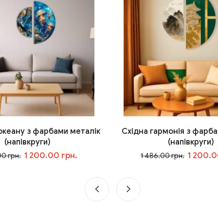
 океану з фарбами металік
Східна гармонія з фарба
(напівкруги)
(напівкруги)
1 200.00 грн.
1 200.0
00 грн.
1 486.00 грн.
У кошик
У кошик