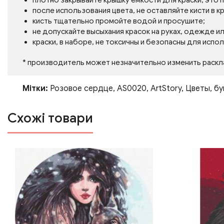
плотно закрывайте крышку емкости для краски, это
после использования цвета, не оставляйте кисти в кр
кисть тщательно промойте водой и просушите;
не допускайте высыхания красок на руках, одежде и
краски, в наборе, не токсичны и безопасны для испо
* производитель может незначительно изменить раскл
Мітки:
Розовое сердце
,
AS0020
,
ArtStory
,
Цветы
,
бу
Схожі товари