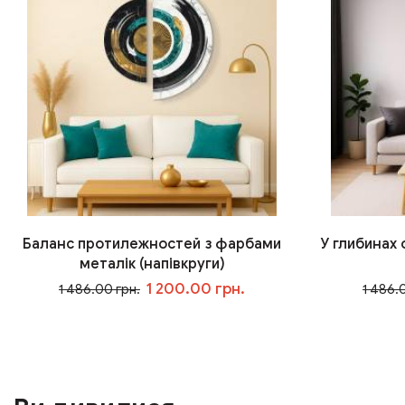
Баланс протилежностей з фарбами
У глибинах
металік (напівкруги)
1 200.00 грн.
1 486.00 грн.
1 486.
У кошик