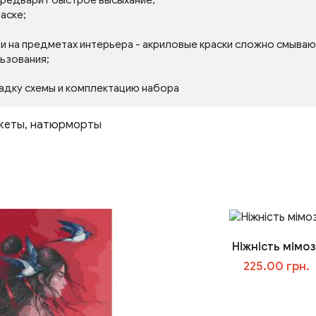
 предварит быстрое высыхание;
аске;
ли на предметах интерьера - акриловые краски сложно смываю
льзования;
адку схемы и комплектацию набора
кеты
,
натюрморты
Ніжність мімоз
225.00 грн.
У кошик