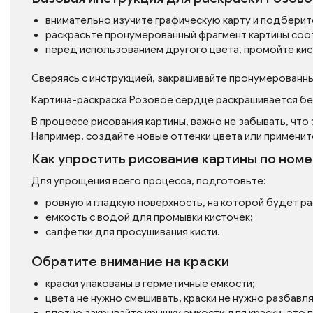
внимательно изучите графическую карту и подберит
раскрасьте пронумерованный фрагмент картины соо
перед использованием другого цвета, промойте кис
Сверяясь с инструкцией, закрашивайте пронумерованн
Картина-раскраска Розовое сердце раскрашивается бе
В процессе рисования картины, важно не забывать, что
Например, создайте новые оттенки цвета или применит
Как упростить рисование картины по ном
Для упрощения всего процесса, подготовьте:
ровную и гладкую поверхность, на которой будет р
емкость с водой для промывки кисточек;
салфетки для просушивания кисти.
Обратите внимание на краски
краски упакованы в герметичные емкости;
цвета не нужно смешивать, краски не нужно разбавл