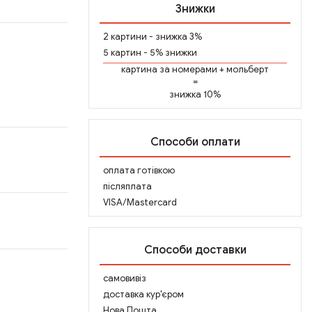
Знижки
2 картини - знижка 3%
5 картин - 5% знижки
картина за номерами
+
мольберт
=
знижка 10%
Способи оплати
оплата готівкою
післяплата
VISA/Mastercard
Способи доставки
самовивіз
доставка кур'єром
Нова Пошта