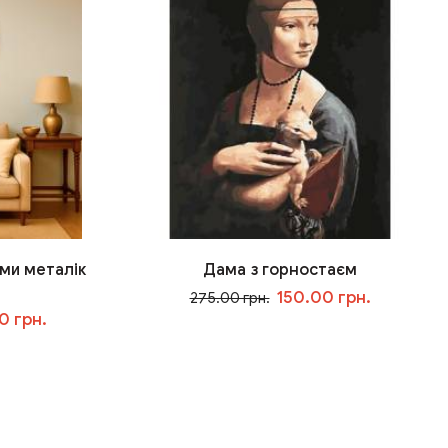
ми металік
Дама з горностаєм
150.00 грн.
275.00 грн.
0 грн.
У кошик