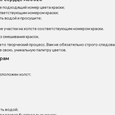
е подходящий номер цвета краски;
тветствующим номером краски;
ть водой и просушите;
ые участки на холсте соответствующим номером краски.
з смешивания красок.
 это творческий процесс. Вам не обязательно строго следова
е свою, уникальную палитру цветов.
ерам
асположен холст;
ять водой;