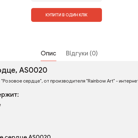
КУПИТИ В ОДИН КЛІК
Опис
Відгуки (0)
рдце, AS0020
"Розовое сердце", от производителя "Rainbow Art" - интернет
ержит:
е
ое сердце AS0020