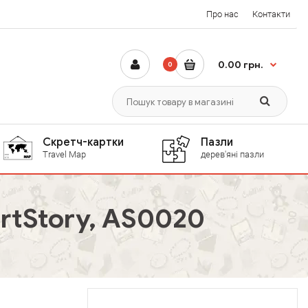
Про нас
Контакти
0.00 грн.
0
Скретч-картки
Пазли
Travel Map
дерев'яні пазли
rtStory, AS0020