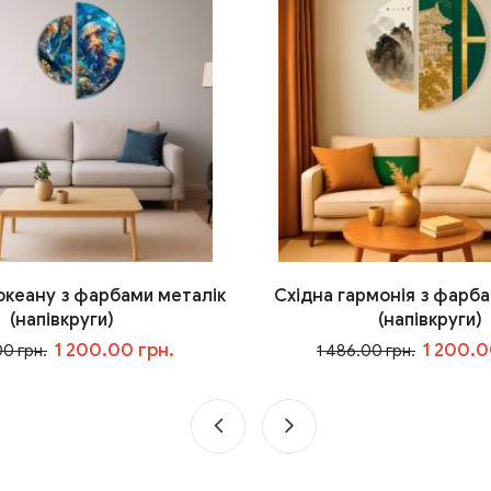
 океану з фарбами металік
Східна гармонія з фарба
(напівкруги)
(напівкруги)
1 200.00 грн.
1 200.0
00 грн.
1 486.00 грн.
У кошик
У кошик