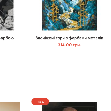
 фарбою
Засніжені гори з фарбами металік
314.00 грн.
У кошик
-45%