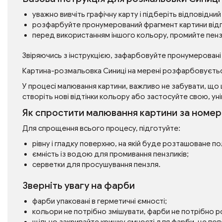
уважно вивчіть графічну карту і підберіть відповідн
розфарбуйте пронумерований фрагмент картини від
перед використанням іншого кольору, промийте пен
Звіряючись з інструкцією, зафарбовуйте пронумеровані
Картина-розмальовка Синиці на мерені розфарбовуєтьс
У процесі малювання картини, важливо не забувати, що 
створіть нові відтінки кольору або застосуйте свою, уні
Як спростити малювання картини за номе
Для спрощення всього процесу, підготуйте:
рівну і гладку поверхню, на якій буде розташоване п
ємність із водою для промивання пензликів;
серветки для просушування пензля.
Зверніть увагу на фарби
фарби упаковані в герметичні ємності;
кольори не потрібно змішувати, фарби не потрібно 