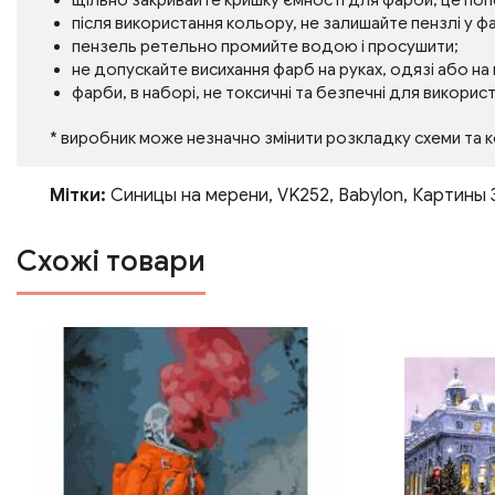
щільно закривайте кришку ємності для фарби, це по
після використання кольору, не залишайте пензлі у фа
пензель ретельно промийте водою і просушити;
не допускайте висихання фарб на руках, одязі або на
фарби, в наборі, не токсичні та безпечні для викорис
* виробник може незначно змінити розкладку схеми та 
Мітки:
Синицы на мерени
,
VK252
,
Babylon
,
Картины 
Схожі товари