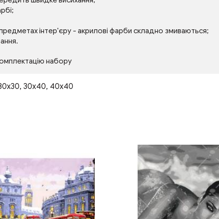
передить швидке висихання;
рбі;
 предметах інтер'єру - акрилові фарби складно змиваються;
тання.
комплектацію набору
30x30
,
30х40
,
40х40