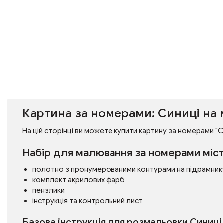
Картина за номерами: Синиці на 
На цій сторінці ви можете купити картину за номерами "Си
Набір для малювання за номерами міст
полотно з пронумерованими контурами на підрамник
комплект акрилових фарб
пензлики
інструкція та контрольний лист
Базова інструкція для розмальовки Синиці 