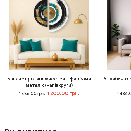
Баланс протилежностей з фарбами
У глибинах
металік (напівкруги)
1 200.00 грн.
1 486.00 грн.
1 486.
У кошик