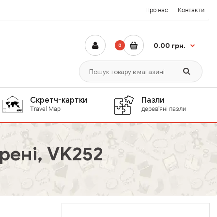
Про нас
Контакти
0.00 грн.
0
Скретч-картки
Пазли
Travel Map
дерев'яні пазли
рені, VK252