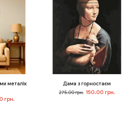
ми металік
Дама з горностаєм
150.00 грн.
275.00 грн.
0 грн.
У кошик