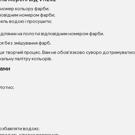
ий номер кольору фарби;
повідним номером фарби;
зель водою і просушити;
 ділянки на полотні відповідним номером фарби.
я без змішування фарб.
це творчий процес. Вам не обов'язково суворо дотримуватися 
кальну палітру кольорів.
рами
олотно;
розбавляти водою;