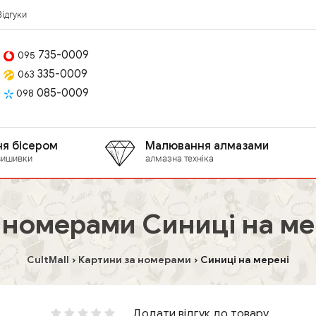
Відгуки
735-0009
095
335-0009
063
085-0009
098
я бісером
Малювання алмазами
вишивки
алмазна техніка
 номерами Синиці на ме
CultMall
Картини за номерами
Синиці на мерені
Додати відгук до товару