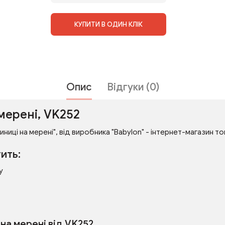
КУПИТИ В ОДИН КЛІК
Опис
Відгуки (0)
мерені, VK252
ниці на мерені", від виробника "Babylon" - інтернет-магазин тов
ить:
у
на мерені від VK252