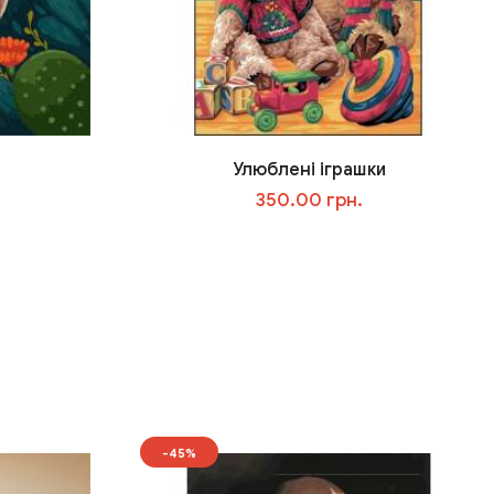
Улюблені іграшки
350.00 грн.
У кошик
-45%