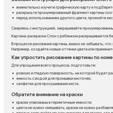
внимательно изучите графическую карту и подберит
раскрасьте пронумерованный фрагмент картины соо
перед использованием другого цвета, промойте кис
Сверяясь с инструкцией, закрашивайте пронумерованн
Картина-раскраска Слон с ребенком раскрашивается бе
В процессе рисования картины, важно не забывать, что
Например, создайте новые оттенки цвета или применит
Как упростить рисование картины по ном
Для упрощения всего процесса, подготовьте:
ровную и гладкую поверхность, на которой будет р
емкость с водой для промывки кисточек;
салфетки для просушивания кисти.
Обратите внимание на краски
краски упакованы в герметичные емкости;
цвета не нужно смешивать, краски не нужно разбавл