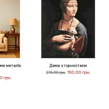
ми металік
Дама з горностаєм
150.00 грн.
275.00 грн.
0 грн.
У кошик