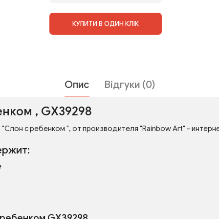
КУПИТИ В ОДИН КЛІК
Опис
Відгуки (0)
енком , GX39298
"Слон с ребенком ", от производителя "Rainbow Art" - интерне
ержит:
е
с ребенком GX39298