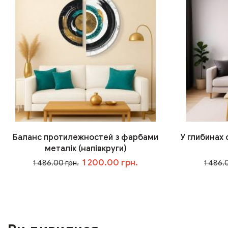
Баланс протилежностей з фарбами
У глибинах
металік (напівкруги)
1 200.00 грн.
1 486.00 грн.
1 486.
У кошик