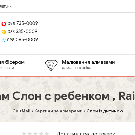
Відгуки
735-0009
095
335-0009
063
085-0009
098
я бісером
Малювання алмазами
вишивки
алмазна техніка
м Слон с ребенком , Ra
CultMall
Картини за номерами
Слон із дитиною
Додати відгук до товару