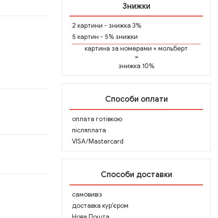
Знижки
2 картини - знижка 3%
5 картин - 5% знижки
картина за номерами
+
мольберт
=
знижка 10%
Способи оплати
оплата готівкою
післяплата
VISA/Mastercard
Способи доставки
самовивіз
доставка кур'єром
Нова Пошта