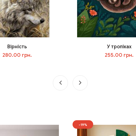
Вірність
У тропіках
280.00 грн.
255.00 грн.
У кошик
У кошик
-19%