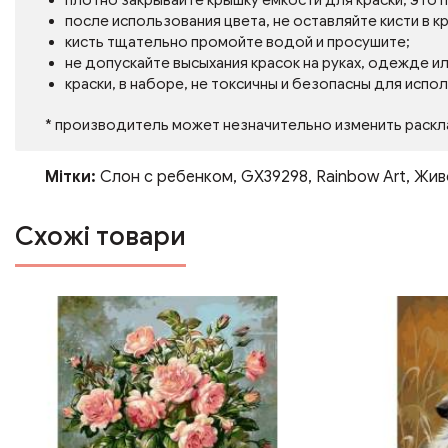
плотно закрывайте крышку емкости для краски, это
после использования цвета, не оставляйте кисти в кр
кисть тщательно промойте водой и просушите;
не допускайте высыхания красок на руках, одежде и
краски, в наборе, не токсичны и безопасны для испо
* производитель может незначительно изменить раскл
Мітки:
Слон с ребенком
,
GX39298
,
Rainbow Art
,
Жив
Схожі товари