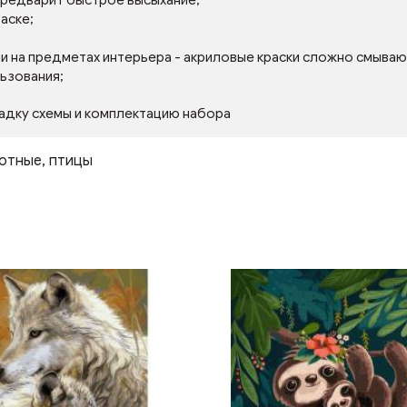
 предварит быстрое высыхание;
аске;
ли на предметах интерьера - акриловые краски сложно смываю
льзования;
адку схемы и комплектацию набора
отные
,
птицы