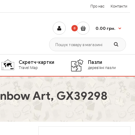
Про нас
Контакти
0.00 грн.
0
Скретч-картки
Пазли
Travel Map
дерев'яні пазли
inbow Art, GX39298