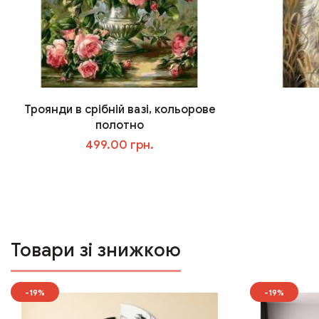
Троянди в срібній вазі, кольорове
полотно
499.00 грн.
У кошик
Товари зі знижкою
-19%
-19%