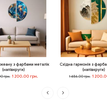
 океану з фарбами металік
Східна гармонія з фарба
(напівкруги)
(напівкруги)
1 200.00 грн.
1 200.0
00 грн.
1 486.00 грн.
У кошик
У кошик