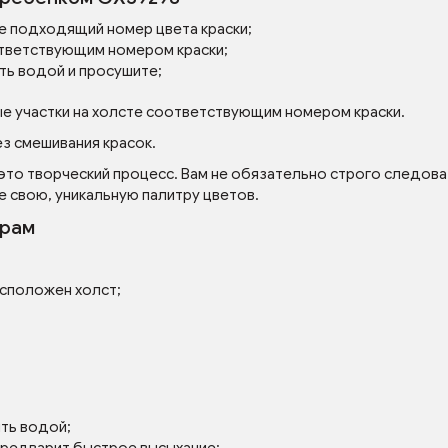
е подходящий номер цвета краски;
тветствующим номером краски;
ть водой и просушите;
ые участки на холсте соответствующим номером краски.
з смешивания красок.
 это творческий процесс. Вам не обязательно строго следова
е свою, уникальную палитру цветов.
ерам
асположен холст;
ять водой;