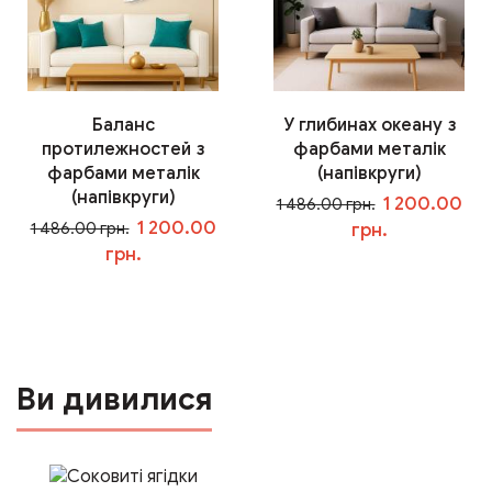
Баланс
У глибинах океану з
протилежностей з
фарбами металік
фарбами металік
(напівкруги)
(напівкруги)
1 200.00
1 486.00 грн.
1 200.00
1 486.00 грн.
грн.
грн.
У кошик
У кошик
Ви дивилися