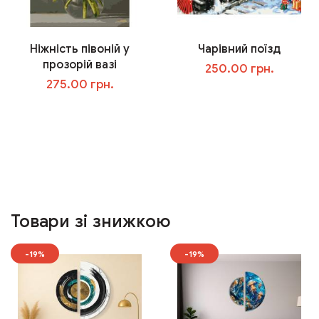
Ніжність півоній у
Чарівний поїзд
прозорій вазі
250.00 грн.
275.00 грн.
У кошик
У кошик
Товари зі знижкою
-19%
-19%