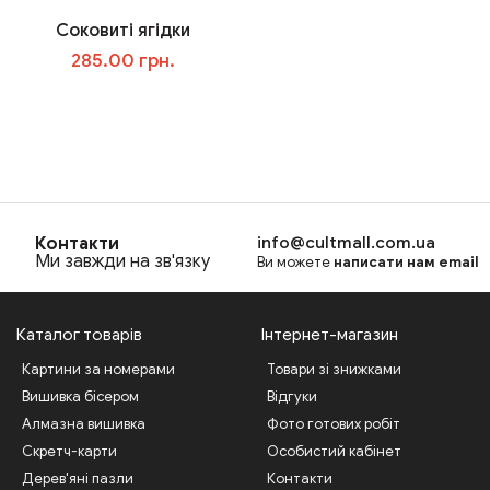
Соковиті ягідки
285.00 грн.
В корзину
Контакти
info@cultmall.com.ua
Ми завжди на зв'язку
Ви можете
написати нам email
Каталог товарів
Інтернет-магазин
Картини за номерами
Товари зі знижками
Вишивка бісером
Відгуки
Алмазна вишивка
Фото готових робіт
Скретч-карти
Особистий кабінет
Дерев'яні пазли
Контакти