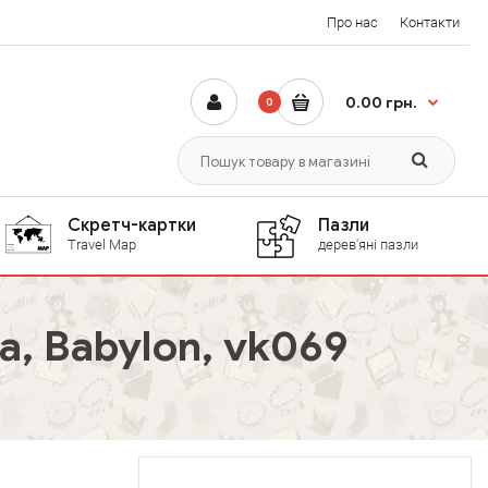
Про нас
Контакти
0.00 грн.
0
Скретч-картки
Пазли
Travel Map
дерев'яні пазли
, Babylon, vk069