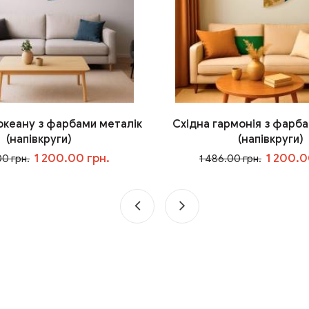
 океану з фарбами металік
Східна гармонія з фарба
(напівкруги)
(напівкруги)
1 200.00 грн.
1 200.0
00 грн.
1 486.00 грн.
У кошик
У кошик