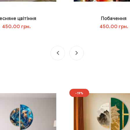
есняне цвітіння
Побачення
450.00 грн.
450.00 грн.
У кошик
У кошик
-19%