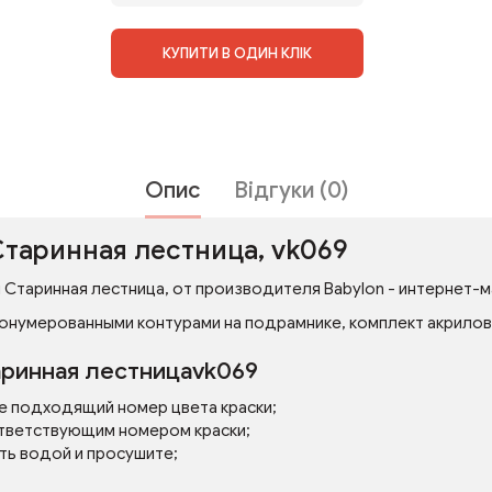
КУПИТИ В ОДИН КЛІК
Опис
Відгуки (0)
Старинная лестница, vk069
 Старинная лестница, от производителя Babylon - интернет-ма
онумерованными контурами на подрамнике, комплект акриловых
аринная лестницаvk069
е подходящий номер цвета краски;
тветствующим номером краски;
ть водой и просушите;