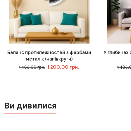
Баланс протилежностей з фарбами
У глибинах
металік (напівкруги)
1 200.00 грн.
1 486.00 грн.
1 486.
У кошик
Ви дивилися