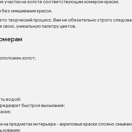
ые участки на холсте соответствующим номером краски.
 без смешивания красок.
 это творческий процесс. Вам не обязательно строго следова
е свою, уникальную палитру цветов.
номерам
асположен холст;
ять водой;
 предварит быстрое высыхание;
аске;
ли на предметах интерьера - акриловые краски сложно смываю
льзования;