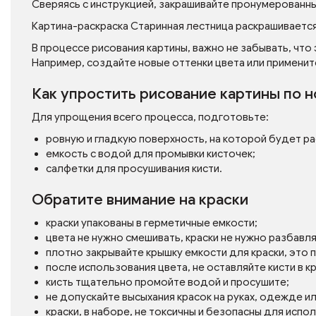
Сверяясь с инструкцией, закрашивайте пронумерованн
Картина-раскраска Старинная лестница раскрашивается
В процессе рисования картины, важно не забывать, что
Например, создайте новые оттенки цвета или применит
Как упростить рисование картины по 
Для упрощения всего процесса, подготовьте:
ровную и гладкую поверхность, на которой будет р
емкость с водой для промывки кисточек;
салфетки для просушивания кисти.
Обратите внимание на краски
краски упакованы в герметичные емкости;
цвета не нужно смешивать, краски не нужно разбавл
плотно закрывайте крышку емкости для краски, это
после использования цвета, не оставляйте кисти в кр
кисть тщательно промойте водой и просушите;
не допускайте высыхания красок на руках, одежде и
краски, в наборе, не токсичны и безопасны для испо