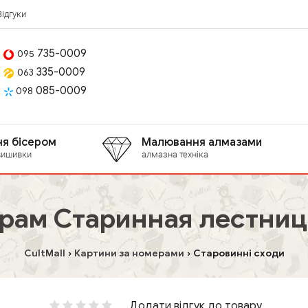
Відгуки
735-0009
095
335-0009
063
085-0009
098
я бісером
Малювання алмазами
вишивки
алмазна техніка
рам Старинная лестница
CultMall
Картини за номерами
Старовинні сходи
Додати відгук до товару