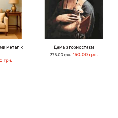
ми металік
Дама з горностаєм
150.00 грн.
275.00 грн.
0 грн.
У кошик