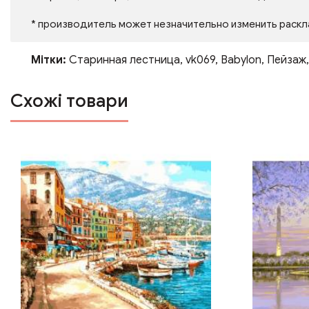
* производитель может незначительно изменить раскл
Мітки:
Старинная лестница
,
vk069
,
Babylon
,
Пейзаж
Схожі товари