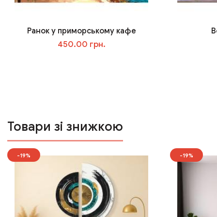
Ранок у приморському кафе
В
450.00 грн.
У кошик
Товари зі знижкою
-19%
-19%