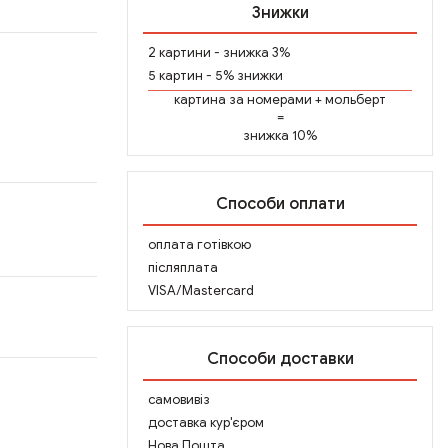
Знижки
2 картини - знижка 3%
5 картин - 5% знижки
картина за номерами
+
мольберт
=
знижка 10%
Способи оплати
оплата готівкою
післяплата
VISA/Mastercard
Способи доставки
самовивіз
доставка кур'єром
Нова Пошта