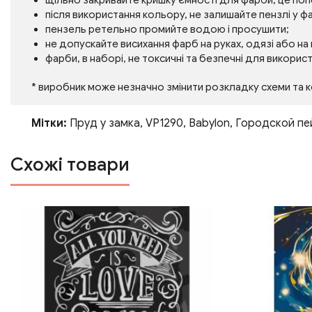
щільно закривайте кришку ємності для фарби, це по
після використання кольору, не залишайте пензлі у фа
пензель ретельно промийте водою і просушити;
не допускайте висихання фарб на руках, одязі або на
фарби, в наборі, не токсичні та безпечні для викорис
* виробник може незначно змінити розкладку схеми та 
Мітки:
Пруд у замка
,
VP1290
,
Babylon
,
Городской пе
Схожі товари