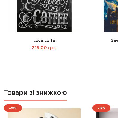
Love coffe
Зач
225.00 грн.
У кошик
Товари зі знижкою
-19%
-19%