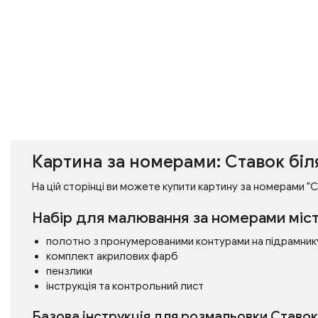
Картина за номерами: Ставок біл
На цій сторінці ви можете купити картину за номерами "Ст
Набір для малювання за номерами міст
полотно з пронумерованими контурами на підрамник
комплект акрилових фарб
пензлики
інструкція та контрольний лист
Базова інструкція для розмальовки Ставок 