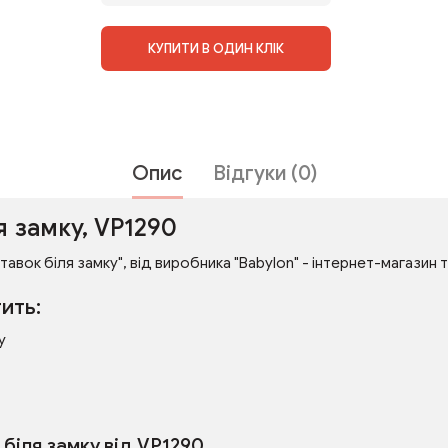
КУПИТИ В ОДИН КЛІК
Опис
Відгуки (0)
я замку, VP1290
авок біля замку", від виробника "Babylon" - інтернет-магазин т
ить:
у
біля замку від VP1290