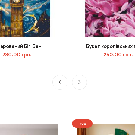
арований Біг-Бен
Букет королівських 
280.00 грн.
250.00 грн.
У кошик
У кошик
-19%