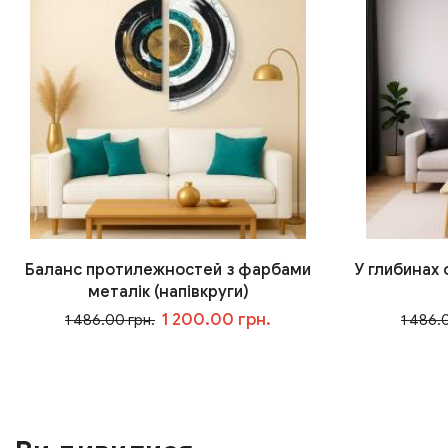
Баланс протилежностей з фарбами
У глибинах
металік (напівкруги)
1 200.00 грн.
1 486.00 грн.
1 486.
У кошик