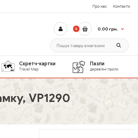
Про нас
Контакти
0.00 грн.
0
Скретч-картки
Пазли
Travel Map
дерев'яні пазли
амку, VP1290