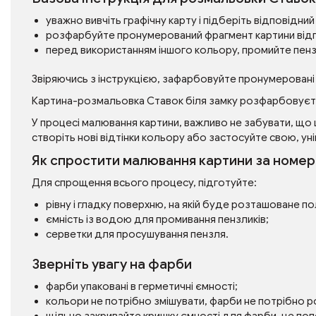
уважно вивчіть графічну карту і підберіть відповідн
розфарбуйте пронумерований фрагмент картини від
перед використанням іншого кольору, промийте пен
Звіряючись з інструкцією, зафарбовуйте пронумеровані
Картина-розмальовка Ставок біля замку розфарбовуєт
У процесі малювання картини, важливо не забувати, що 
створіть нові відтінки кольору або застосуйте свою, уні
Як спростити малювання картини за номе
Для спрощення всього процесу, підготуйте:
рівну і гладку поверхню, на якій буде розташоване п
ємність із водою для промивання пензликів;
серветки для просушування пензля.
Зверніть увагу на фарби
фарби упаковані в герметичні ємності;
кольори не потрібно змішувати, фарби не потрібно 