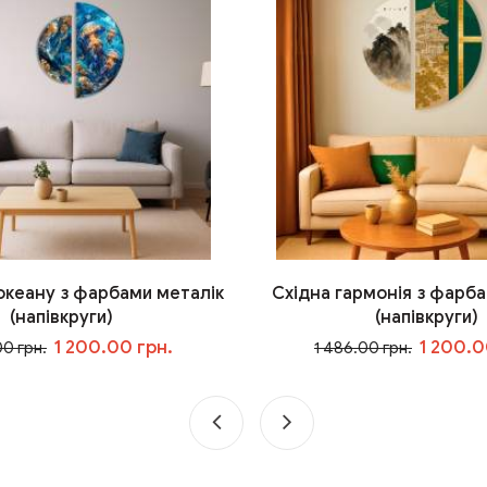
 океану з фарбами металік
Східна гармонія з фарба
(напівкруги)
(напівкруги)
1 200.00 грн.
1 200.0
00 грн.
1 486.00 грн.
У кошик
У кошик