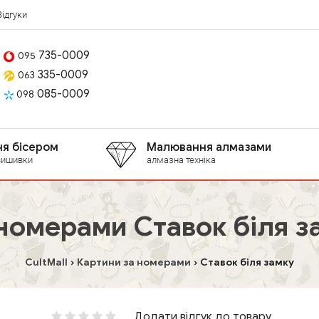
Відгуки
735-0009
095
335-0009
063
085-0009
098
я бісером
Малювання алмазами
вишивки
алмазна техніка
номерами Ставок біля з
CultMall
Картини за номерами
Ставок біля замку
Додати відгук до товару