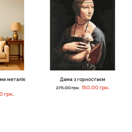
ми металік
Дама з горностаєм
150.00 грн.
275.00 грн.
0 грн.
У кошик