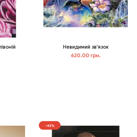
півоній
Невидимий зв'язок
620.00 грн.
У кошик
-45%