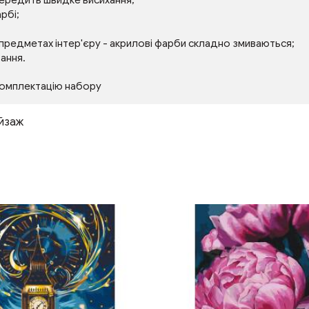
передить швидке висихання;
рбі;
 предметах інтер'єру - акрилові фарби складно змиваються;
тання.
комплектацію набору
йзаж