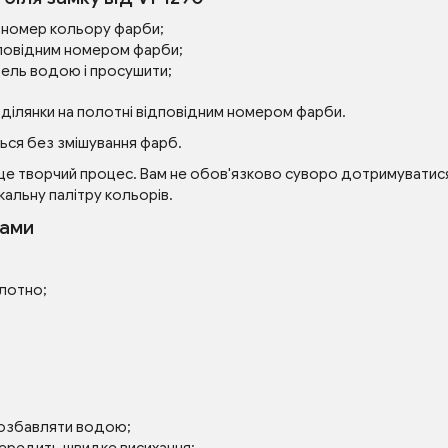
ий номер кольору фарби;
повідним номером фарби;
зель водою і просушити;
 ділянки на полотні відповідним номером фарби.
ься без змішування фарб.
це творчий процес. Вам не обов'язково суворо дотримуватися 
кальну палітру кольорів.
рами
олотно;
розбавляти водою;