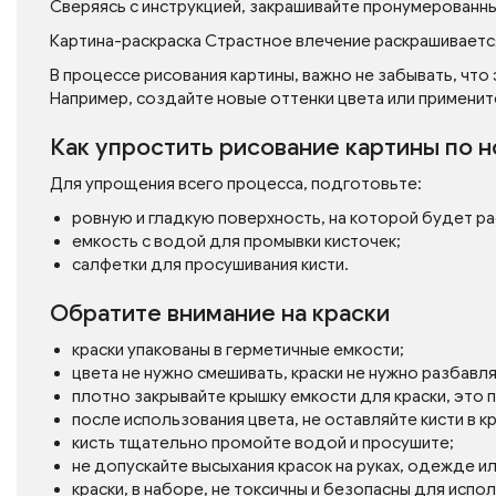
Сверяясь с инструкцией, закрашивайте пронумерованн
Картина-раскраска Страстное влечение раскрашиваетс
В процессе рисования картины, важно не забывать, что
Например, создайте новые оттенки цвета или применит
Как упростить рисование картины по 
Для упрощения всего процесса, подготовьте:
ровную и гладкую поверхность, на которой будет р
емкость с водой для промывки кисточек;
салфетки для просушивания кисти.
Обратите внимание на краски
краски упакованы в герметичные емкости;
цвета не нужно смешивать, краски не нужно разбавл
плотно закрывайте крышку емкости для краски, это
после использования цвета, не оставляйте кисти в кр
кисть тщательно промойте водой и просушите;
не допускайте высыхания красок на руках, одежде и
краски, в наборе, не токсичны и безопасны для испо