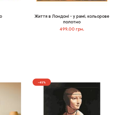
о
Життя в Лондоні - у рамі, кольорове
полотно
499.00 грн.
У кошик
-45%