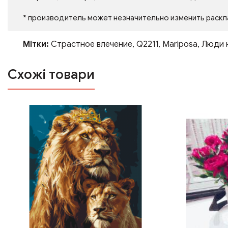
* производитель может незначительно изменить раскл
Мітки:
Страстное влечение
,
Q2211
,
Mariposa
,
Люди 
Схожі товари