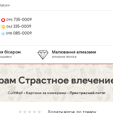
Відгуки
735-0009
095
335-0009
063
085-0009
098
я бісером
Малювання алмазами
вишивки
алмазна техніка
рам Страстное влечение,
CultMall
Картини за номерами
Пристрасний потяг
Додати відгук до товару