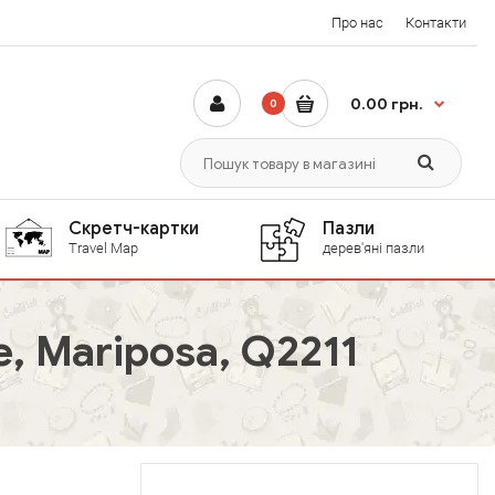
Про нас
Контакти
0.00 грн.
0
Скретч-картки
Пазли
Travel Map
дерев'яні пазли
 Mariposa, Q2211