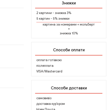
Знижки
2 картини - знижка 3%
5 картин - 5% знижки
картина за номерами
+
мольберт
=
знижка 10%
Способи оплати
оплата готівкою
післяплата
VISA/Mastercard
Способи доставки
самовивіз
доставка кур'єром
Нова Пошта