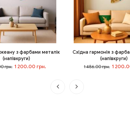
 океану з фарбами металік
Східна гармонія з фарба
(напівкруги)
(напівкруги)
1 200.00 грн.
1 200.0
00 грн.
1 486.00 грн.
У кошик
У кошик