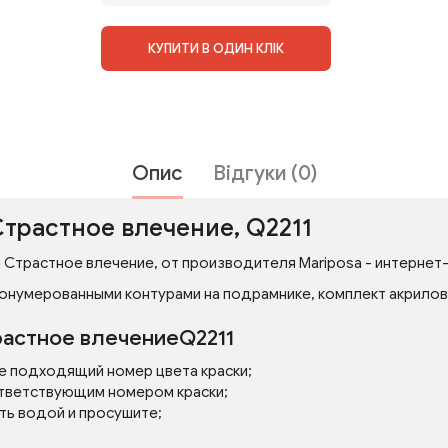
КУПИТИ В ОДИН КЛІК
Опис
Відгуки (0)
Страстное влечение, Q2211
 Страстное влечение, от производителя Mariposa - интернет-м
онумерованными контурами на подрамнике, комплект акриловых
растное влечениеQ2211
е подходящий номер цвета краски;
тветствующим номером краски;
ть водой и просушите;