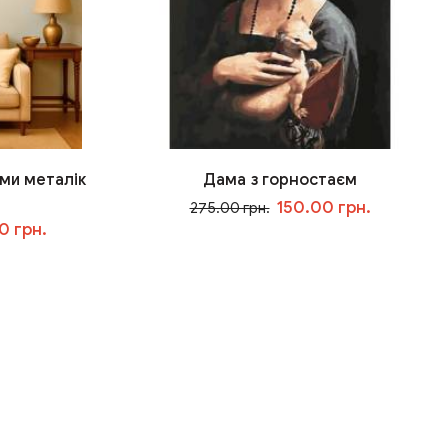
ми металік
Дама з горностаєм
150.00 грн.
275.00 грн.
0 грн.
У кошик