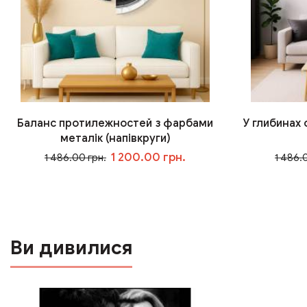
Баланс протилежностей з фарбами
У глибинах
металік (напівкруги)
1 200.00 грн.
1 486.00 грн.
1 486.
У кошик
Ви дивилися