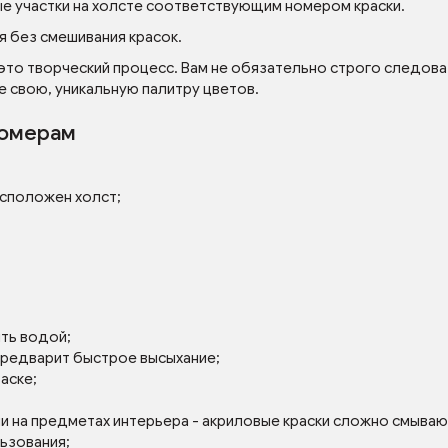
ые участки на холсте соответствующим номером краски.
я без смешивания красок.
 это творческий процесс. Вам не обязательно строго следова
е свою, уникальную палитру цветов.
номерам
асположен холст;
ять водой;
 предварит быстрое высыхание;
аске;
ли на предметах интерьера - акриловые краски сложно смываю
льзования;