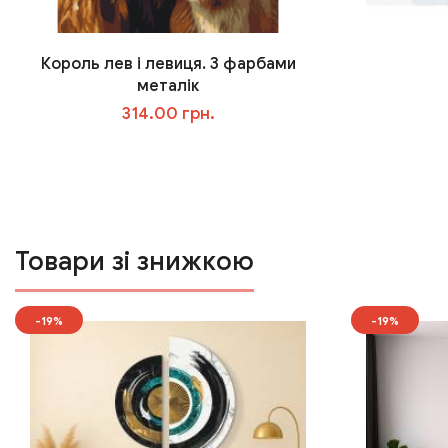
Король лев і левиця. З фарбами
металік
314.00 грн.
У кошик
Товари зі знижкою
-19%
-19%