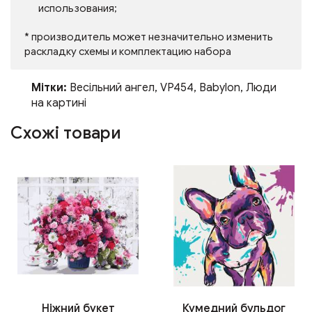
использования;
* производитель может незначительно изменить
раскладку схемы и комплектацию набора
Мітки:
Весільний ангел
,
VP454
,
Babylon
,
Люди
на картині
Схожі товари
Ніжний букет
Кумедний бульдог