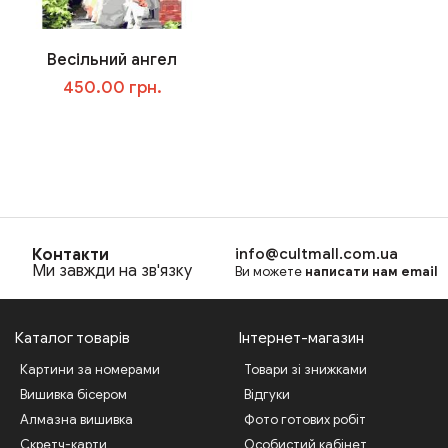
Весільний ангел
450.00 грн.
В корзину
Контакти
info@cultmall.com.ua
Ми завжди на зв'язку
Ви можете
написати нам email
Каталог товарів
Інтернет-магазин
Картини за номерами
Товари зі знижками
Вишивка бісером
Відгуки
Алмазна вишивка
Фото готових робіт
Скретч-карти
Особистий кабінет