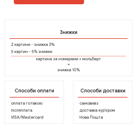
Знижки
2 картини - знижка 3%
5 картин - 5% знижки
картина за номерами
+
мольберт
=
знижка 10%
Способи оплати
Способи доставки
оплата готівкою
самовивіз
післяплата
доставка кур'єром
VISA/Mastercard
Нова Пошта